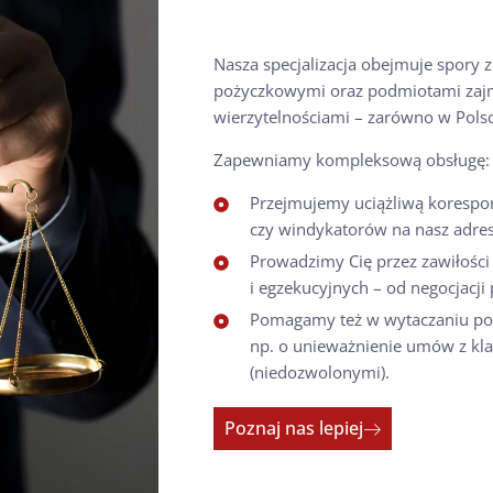
Nasza specjalizacja obejmuje spory 
pożyczkowymi oraz podmiotami zaj
wierzytelnościami – zarówno w Polsce
Zapewniamy kompleksową obsługę:
Przejmujemy uciążliwą korespo
czy windykatorów na nasz adres
Prowadzimy Cię przez zawiłośc
i egzekucyjnych – od negocjacji 
Pomagamy też w wytaczaniu p
np. o unieważnienie umów z k
(niedozwolonymi).
Poznaj nas lepiej