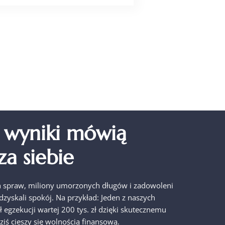
 wyniki mówią
za siebie
h spraw, miliony umorzonych długów i zadowoleni
odzyskali spokój. Na przykład: Jeden z naszych
ł egzekucji wartej 200 tys. zł dzięki skutecznemu
ziś cieszy się wolnością finansową.