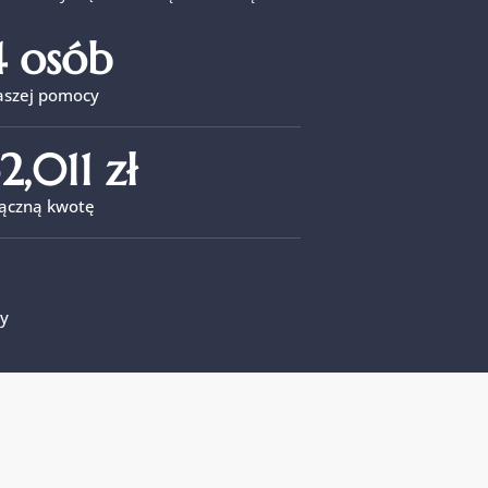
4
 osób
naszej pomocy
2,011
 zł
łączną kwotę
y