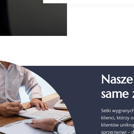
Nasze
same 
Setki wygranyc
klienci, którzy 
klientów unikną
sprzeciwowi – d