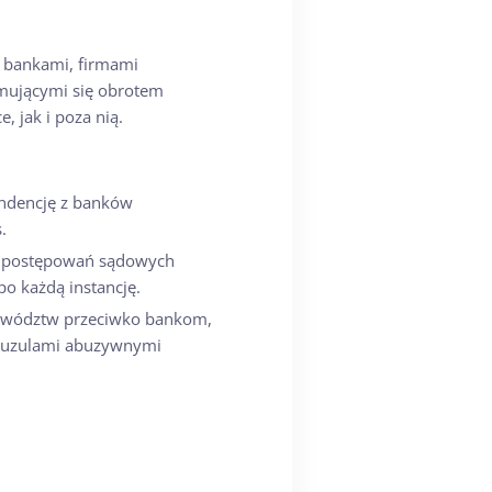
z bankami, firmami
mującymi się obrotem
, jak i poza nią.
ndencję z banków
.
i postępowań sądowych
po każdą instancję.
owództw przeciwko bankom,
lauzulami abuzywnymi