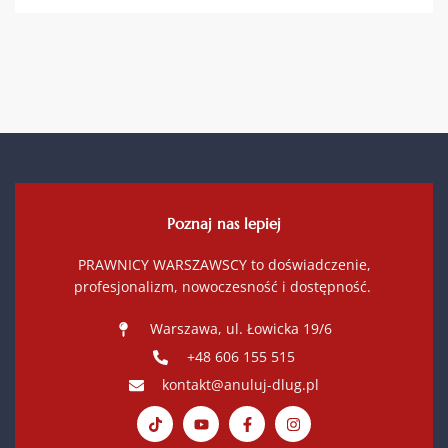
Poznaj nas lepiej
PRAWNICY WARSZAWSCY to doświadczenie,
profesjonalizm, nowoczesność i dostępność.
Warszawa, ul. Łowicka 19/6
+48 606 155 515
kontakt@anuluj-dlug.pl