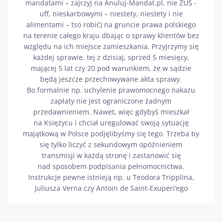
mandatami – zajrzyj na Anuluj-Mandat.pl, nie ZUS -
uff, nieskarbowymi – niestety, niestety i nie
alimentami – tso robić) na gruncie prawa polskiego
na terenie całego kraju dbając o sprawy klientów bez
względu na ich miejsce zamieszkania. Przyjrzymy się
każdej sprawie, tej z dzisiaj, sprzed 5 miesięcy,
mającej 5 lat czy 20 pod warunkiem, że w sądzie
będą jeszcze przechowywane akta sprawy.
Bo formalnie np. uchylenie prawomocnego nakazu
zapłaty nie jest ograniczone żadnym
przedawnieniem. Nawet, więc gdybyś mieszkał
na Księżycu i chciał uregulować swoją sytuację
majątkową w Polsce podjęlibyśmy się tego. Trzeba by
się tylko liczyć z sekundowym opóźnieniem
transmisji w każdą stronę i zastanowić się
nad sposobem podpisania pełnomocnictwa.
Instrukcje pewne istnieją np. u Teodora Tripplina,
Juliusza Verna czy Antoin de Saint-Exuperi’ego