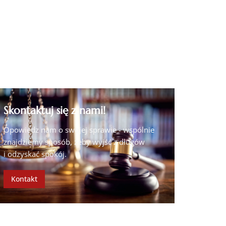
Roszczeniami
Uchylanie prawomocnych wyroków
i Bankowych Tytułów Egzekucyjnych
Skontaktuj się z nami!
Opowiedz nam o swojej sprawie - wspólnie
znajdziemy sposób, żeby wyjść z długów
i odzyskać spokój.
Kontakt