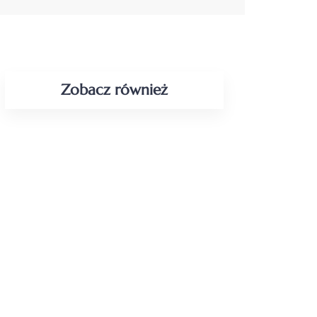
Zobacz również
Spory z Bankami, Firmami
Pożyczkowymi i Instytucjami
Finansowymi
Ochrona Majątku i Nieruchomości
Sprawy Spadkowe i Podział Majątku
Unieważnianie Umów Kredytowych
Sprzeciwy, Zarzuty i Obrona przed