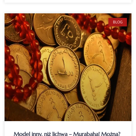
BLOG
Model inny, niż lichwa – Murabaha! Można?