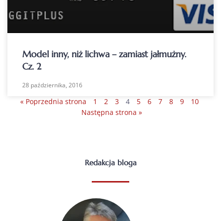
Model inny, niż lichwa – zamiast jałmużny.
Cz. 2
28 października, 2016
« Poprzednia strona
1
2
3
4
5
6
7
8
9
10
Następna strona »
Redakcja bloga