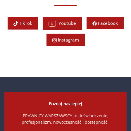
TikTok
Youtube
Facebook
Instagram
Poznaj nas lepiej
PRAWNICY WARSZAWSCY to doświadczenie,
profesjonalizm, nowoczesność i dostępność.