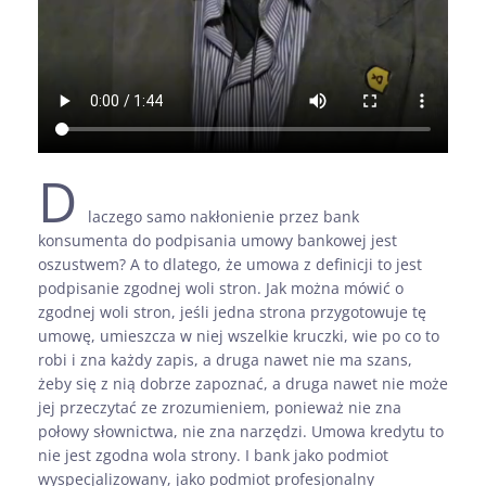
D
laczego samo nakłonienie przez bank
konsumenta do podpisania umowy bankowej jest
oszustwem? A to dlatego, że umowa z definicji to jest
podpisanie zgodnej woli stron. Jak można mówić o
zgodnej woli stron, jeśli jedna strona przygotowuje tę
umowę, umieszcza w niej wszelkie kruczki, wie po co to
robi i zna każdy zapis, a druga nawet nie ma szans,
żeby się z nią dobrze zapoznać, a druga nawet nie może
jej przeczytać ze zrozumieniem, ponieważ nie zna
połowy słownictwa, nie zna narzędzi. Umowa kredytu to
nie jest zgodna wola strony. I bank jako podmiot
wyspecjalizowany, jako podmiot profesjonalny