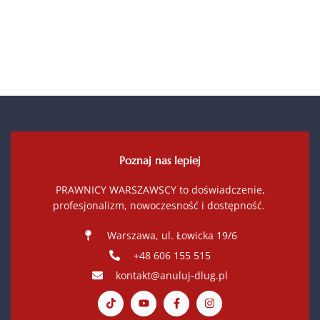
Poznaj nas lepiej
PRAWNICY WARSZAWSCY to doświadczenie,
profesjonalizm, nowoczesność i dostępność.
Warszawa, ul. Łowicka 19/6
+48 606 155 515
kontakt@anuluj-dlug.pl