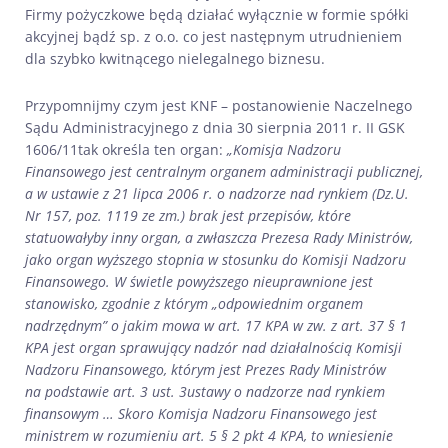
Firmy pożyczkowe będą działać wyłącznie w formie spółki
akcyjnej bądź sp. z o.o. co jest następnym utrudnieniem
dla szybko kwitnącego nielegalnego biznesu.
Przypomnijmy czym jest KNF – postanowienie Naczelnego
Sądu Administracyjnego z dnia 30 sierpnia 2011 r. II GSK
1606/11tak określa ten organ:
„Komisja Nadzoru
Finansowego jest centralnym organem administracji publicznej,
a w ustawie z 21 lipca 2006 r. o nadzorze nad rynkiem (Dz.U.
Nr 157, poz. 1119 ze zm.) brak jest przepisów, które
statuowałyby inny organ, a zwłaszcza Prezesa Rady Ministrów,
jako organ wyższego stopnia w stosunku do Komisji Nadzoru
Finansowego. W świetle powyższego nieuprawnione jest
stanowisko, zgodnie z którym „odpowiednim organem
nadrzędnym” o jakim mowa w art. 17 KPA w zw. z art. 37 § 1
KPA jest organ sprawujący nadzór nad działalnością Komisji
Nadzoru Finansowego, którym jest Prezes Rady Ministrów
na podstawie art. 3 ust. 3ustawy o nadzorze nad rynkiem
finansowym … Skoro Komisja Nadzoru Finansowego jest
ministrem w rozumieniu art. 5 § 2 pkt 4 KPA, to wniesienie