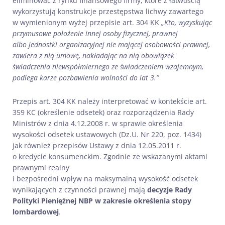
eliminować z rynku finansowego firmy, które z łatwością
wykorzystują konstrukcje przestępstwa lichwy zawartego
w wymienionym wyżej przepisie art. 304 KK
„Kto, wyzyskując
przymusowe położenie innej osoby fizycznej, prawnej
albo jednostki organizacyjnej nie mającej osobowości prawnej,
zawiera z nią umowę, nakładając na nią obowiązek
świadczenia niewspółmiernego ze świadczeniem wzajemnym,
podlega karze pozbawienia wolności do lat 3.”
Przepis art. 304 KK należy interpretować w kontekście art.
359 KC (określenie odsetek) oraz rozporządzenia Rady
Ministrów z dnia 4.12.2008 r. w sprawie określenia
wysokości odsetek ustawowych (Dz.U. Nr 220, poz. 1434)
jak również przepisów Ustawy z dnia 12.05.2011 r.
o kredycie konsumenckim. Zgodnie ze wskazanymi aktami
prawnymi realny
i bezpośredni wpływ na maksymalną wysokość odsetek
wynikających z czynności prawnej mają
decyzje Rady
Polityki Pieniężnej NBP w zakresie określenia stopy
lombardowej
.