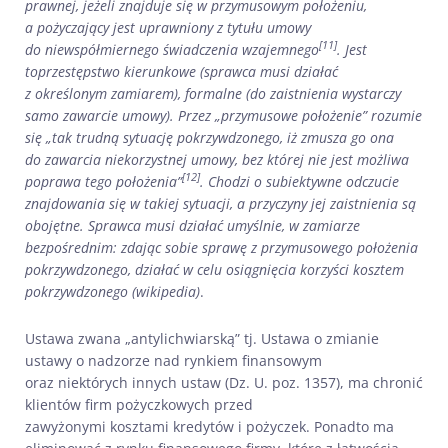
prawnej, jeżeli znajduje się w przymusowym położeniu,
a pożyczający jest uprawniony z tytułu umowy
[11]
do niewspółmiernego świadczenia wzajemnego
. Jest
toprzestępstwo kierunkowe (sprawca musi działać
z określonym zamiarem), formalne (do zaistnienia wystarczy
samo zawarcie umowy). Przez „przymusowe położenie” rozumie
się „tak trudną sytuację pokrzywdzonego, iż zmusza go ona
do zawarcia niekorzystnej umowy, bez której nie jest możliwa
[12]
poprawa tego położenia”
. Chodzi o subiektywne odczucie
znajdowania się w takiej sytuacji, a przyczyny jej zaistnienia są
obojętne. Sprawca musi działać umyślnie, w zamiarze
bezpośrednim: zdając sobie sprawę z przymusowego położenia
pokrzywdzonego, działać w celu osiągnięcia korzyści kosztem
pokrzywdzonego (wikipedia)
.
Ustawa zwana „antylichwiarską” tj. Ustawa o zmianie
ustawy o nadzorze nad rynkiem finansowym
oraz niektórych innych ustaw (Dz. U. poz. 1357), ma chronić
klientów firm pożyczkowych przed
zawyżonymi kosztami kredytów i pożyczek. Ponadto ma