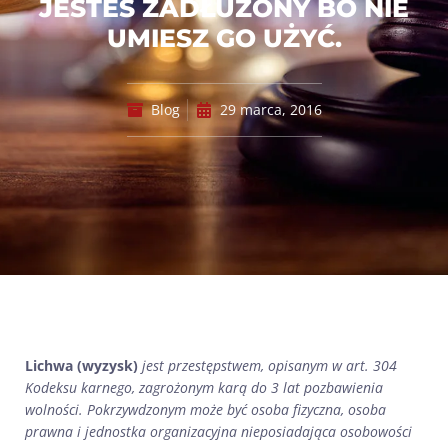
JESTEŚ ZADŁUŻONY BO NIE
UMIESZ GO UŻYĆ.
Blog
29 marca, 2016
Lichwa (wyzysk)
jest przestępstwem, opisanym w art. 304
Kodeksu karnego, zagrożonym karą do 3 lat pozbawienia
wolności. Pokrzywdzonym może być osoba fizyczna, osoba
prawna i jednostka organizacyjna nieposiadająca osobowości