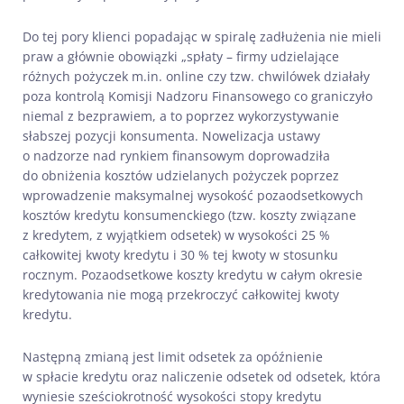
Do tej pory klienci popadając w spiralę zadłużenia nie mieli
praw a głównie obowiązki „spłaty – firmy udzielające
różnych pożyczek m.in. online czy tzw. chwilówek działały
poza kontrolą Komisji Nadzoru Finansowego co graniczyło
niemal z bezprawiem, a to poprzez wykorzystywanie
słabszej pozycji konsumenta. Nowelizacja ustawy
o nadzorze nad rynkiem finansowym doprowadziła
do obniżenia kosztów udzielanych pożyczek poprzez
wprowadzenie maksymalnej wysokość pozaodsetkowych
kosztów kredytu konsumenckiego (tzw. koszty związane
z kredytem, z wyjątkiem odsetek) w wysokości 25 %
całkowitej kwoty kredytu i 30 % tej kwoty w stosunku
rocznym. Pozaodsetkowe koszty kredytu w całym okresie
kredytowania nie mogą przekroczyć całkowitej kwoty
kredytu.
Następną zmianą jest limit odsetek za opóźnienie
w spłacie kredytu oraz naliczenie odsetek od odsetek, która
wyniesie sześciokrotność wysokości stopy kredytu