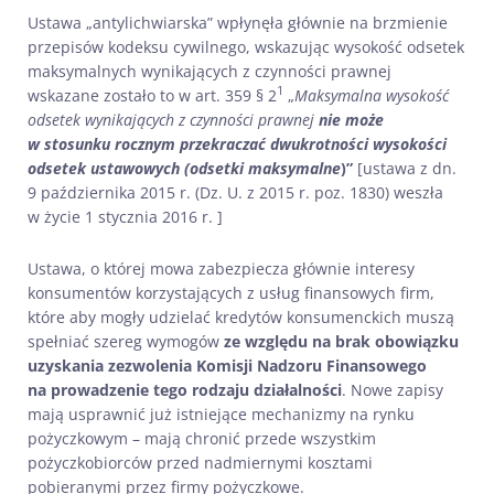
Ustawa „antylichwiarska” wpłynęła głównie na brzmienie
przepisów kodeksu cywilnego, wskazując wysokość odsetek
maksymalnych wynikających z czynności prawnej
1
wskazane zostało to w art. 359 § 2
„
Maksymalna wysokość
odsetek wynikających z czynności prawnej
nie może
w stosunku rocznym przekraczać dwukrotności wysokości
odsetek ustawowych (odsetki maksymalne
)”
[ustawa z dn.
9 października 2015 r. (Dz. U. z 2015 r. poz. 1830) weszła
w życie 1 stycznia 2016 r. ]
Ustawa, o której mowa zabezpiecza głównie interesy
konsumentów korzystających z usług finansowych firm,
które aby mogły udzielać kredytów konsumenckich muszą
spełniać szereg wymogów
ze względu na brak obowiązku
uzyskania zezwolenia Komisji Nadzoru Finansowego
na prowadzenie tego rodzaju działalności
. Nowe zapisy
mają usprawnić już istniejące mechanizmy na rynku
pożyczkowym – mają chronić przede wszystkim
pożyczkobiorców przed nadmiernymi kosztami
pobieranymi przez firmy pożyczkowe.