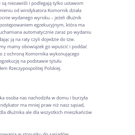
ą niezawiśli i podlegają tylko ustawom
nieniu od windykatora Komornik działa
ocnie wydanego wyroku – jeżeli dłużnik
z postępowaniem egzekucyjnym, która ma
 uruchamiana automatycznie zaraz po wydaniu
jąc ją na raty czyli dojedzie do tzw.
 my mamy obowiązek go wpuścić i poddać
 to z ochroną Komornika wykonującego
egzekucję na podstawie tytułu
em Rzeczypospolitej Polskiej.
aka osoba nas nachodziła w domu i burzyła
dykator ma mniej praw niż nasz sąsiad,
 dla dłużnika ale dla wszystkich mieszkańców
enowania w stosunku do sąsiadów