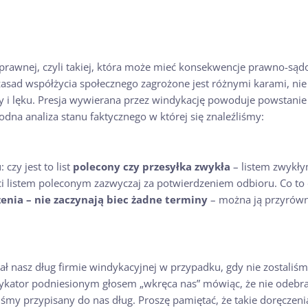
prawnej, czyli takiej, która może mieć konsekwencje prawno-są
sad współżycia społecznego zagrożone jest różnymi karami, nie w
cy i lęku. Presja wywierana przez windykację powoduje powstanie
odna analiza stanu faktycznego w której się znaleźliśmy:
czy jest to list
polecony czy przesyłka zwykła
– listem zwykły
 listem poleconym zazwyczaj za potwierdzeniem odbioru. Co to 
nia – nie zaczynają biec żadne terminy
– można ją przyrów
ł nasz dług firmie windykacyjnej w przypadku, gdy nie zostali
ndykator podniesionym głosem „wkręca nas” mówiąc, że nie odebr
śmy przypisany do nas dług. Proszę pamiętać, że takie doręczen