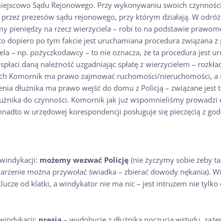
miejscowo Sądu Rejonowego. Przy wykonywaniu swoich czynności s
 przez prezesów sądu rejonowego, przy którym działają. W odróż
 pieniędzy na rzecz wierzyciela – robi to na podstawie prawom
to dopiero po tym fakcie jest uruchamiana procedura związana 
ela – np. pożyczkodawcy – to nie oznacza, że ta procedura jest
spłaci daną należność uzgadniając spłatę z wierzycielem – rozkłada
nych Komornik ma prawo zajmować ruchomości/nieruchomości, a
enia dłużnika ma prawo wejść do domu z Policją – związane jest
użnika do czynności. Komornik jak już wspomnieliśmy prowadzi 
nadto w urzędowej korespondencji posługuje się pieczęcią z godł
 windykacji:
możemy wezwać Policję
(nie życzymy sobie żeby t
rzenie można przywołać świadka – zbierać dowody nękania). Win
cze od klatki, a windykator nie ma nic – jest intruzem nie tylko
windykacji:
presja
– wydobycie z dłużnika poczucia wstydu, zaż