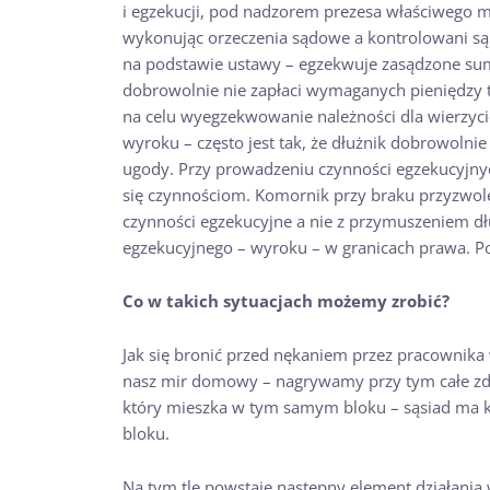
i egzekucji, pod nadzorem prezesa właściwego 
wykonując orzeczenia sądowe a kontrolowani są
na podstawie ustawy – egzekwuje zasądzone sumy
dobrowolnie nie zapłaci wymaganych pieniędzy 
na celu wyegzekwowanie należności dla wierzyci
wyroku – często jest tak, że dłużnik dobrowolnie 
ugody. Przy prowadzeniu czynności egzekucyj
się czynnościom. Komornik przy braku przyzwol
czynności egzekucyjne a nie z przymuszeniem dł
egzekucyjnego – wyroku – w granicach prawa. Po
Co w takich sytuacjach możemy zrobić?
Jak się bronić przed nękaniem przez pracownika
nasz mir domowy – nagrywamy przy tym całe zda
który mieszka w tym samym bloku – sąsiad ma klu
bloku.
Na tym tle powstaje następny element działania 