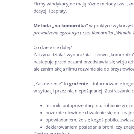
Firmy windykacyjne mają różne metody tzw. „zmię
decyzji i zapłaty.
Metoda „na komornika”
w praktyce wykorzyst
prowadzona egzekucja przez Komornika „Witolda 
Co dzieje się dalej?
Zaczyna działać wyobraźnia – słowo „komornika”
następuje przed oczami przedstawia się wizja czł
ale zanim akcja filmu rozwinie się do przysłowi
„Zastraszenie” to
grożenie
– informowanie kogoś 
w sytuacji przez nią niepożądanej. Zastraszanie 
techniki autoprezentacji np. robienie groźn
pozornie niewinne chwalenie się np. znajo
opowiadaniem, że się kogoś pobiło, zwłasz
deklarowaniem posiadania broni, czy znajo
Groźbą może być: