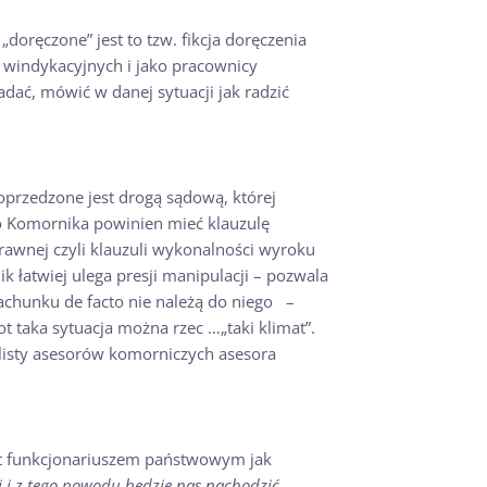
doręczone” jest to tzw. fikcja doręczenia
windykacyjnych i jako pracownicy
ać, mówić w danej sytuacji jak radzić
oprzedzone jest drogą sądową, której
do Komornika powinien mieć klauzulę
awnej czyli klauzuli wykonalności wyroku
 łatwiej ulega presji manipulacji – pozwala
achunku de facto nie należą do niego –
ot taka sytuacja można rzec …„taki klimat”.
 listy asesorów komorniczych asesora
est funkcjonariuszem państwowym jak
j i z tego powodu będzie nas nachodzić