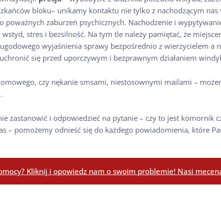
ieszkańców bloku– unikamy kontaktu nie tylko z nachodzącym nas
o poważnych zaburzeń psychicznych. Nachodzenie i wypytywanie
styd, stres i bezsilność. Na tym tle należy pamiętać, że miejsce
o ugodowego wyjaśnienia sprawy bezpośrednio z wierzycielem a n
 uchronić się przed uporczywym i bezprawnym działaniem windy
 domowego, czy nękanie smsami, niestosownymi mailami – możem
m
.
e zastanowić i odpowiedzieć na pytanie – czy to jest komornik c
 nas – pomożemy odnieść się do każdego powiadomienia, które Pa
omocy? Kliknij i opowiedz nam o swoim problemie! Nasi mecenas