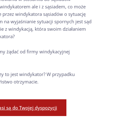
 windykatorem ale i z sąsiadem, co może
 przez windykatora sąsiadów o sytuację
m na wyjaśnianie sytuacji spornych jest sąd
ie z windykacją, która swoim działaniem
katora?
y żądać od firmy windykacyjnej
zy to jest windykator? W przypadku
ństwo otrzymacie.
i są do Twojej dyspozycji