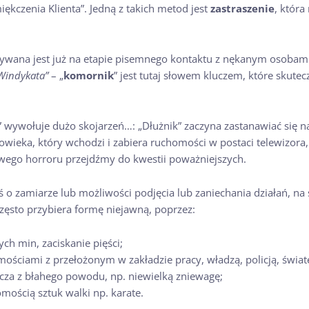
kczenia Klienta”. Jedną z takich metod jest
zastraszenie
, która
ywana jest już na etapie pisemnego kontaktu z nękanym osobami
Windykata”
– „
komornik
” jest tutaj słowem kluczem, które skutec
 wywołuje dużo skojarzeń…: „Dłużnik” zaczyna zastanawiać się na
owieka, który wchodzi i zabiera ruchomości w postaci telewizora,
owego horroru przejdźmy do kwestii poważniejszych.
o zamiarze lub możliwości podjęcia lub zaniechania działań, na 
często przybiera formę niejawną, poprzez:
ych min, zaciskanie pięści;
mościami z przełożonym w zakładzie pracy, władzą, policją, świ
cza z błahego powodu, np. niewielką zniewagę;
mością sztuk walki np. karate.