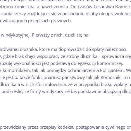
 obrona konieczna, a nawet zemsta. Od czasów Cesarstwa Rzymsk
yskania rzeczy znajdującej się w posiadaniu osoby nieuprawnione
owiązujących przepisach prawnych.
windykacyjnej. Pierwszy z nich, dzieli się na:
itowaniu dłużnika, które ma doprowadzić do spłaty należności.
 gdzie brak chęci współpracy ze strony dłużnika – sprowadza s
lauzulę wykonalności jest podstawą do egzekucji komorniczej.
a komornikiem, tak jak pomiędzy ochraniarzem a Policjantem. W
nie jest to także funkcjonariusz państwowy tak jak Komornik – co
łużnika a w nich sformułowania, że w przypadku braku wpłaty n
podkreślić, że firmy windykacyjne bezpodstawnie obciążają dłu
przewidziany przez przepisy kodeksu postępowania cywilnego 