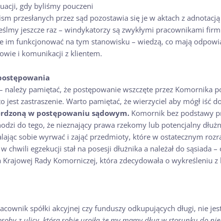
uacji, gdy byliśmy pouczeni
m przesłanych przez sąd pozostawia się je w aktach z adnotacją „
my jeszcze raz – windykatorzy są zwykłymi pracownikami firm 
 im funkcjonować na tym stanowisku – wiedzą, co mają odpowiad
wie i komunikacji z klientem.
 postępowania
? – należy pamiętać, że postępowanie wszczęte przez Komornika p
 jest zastraszenie. Warto pamiętać, że wierzyciel aby mógł iść 
rdzoną w postępowaniu sądowym.
Komornik bez podstawy pr
zi do tego, że nieznający prawa rzekomy lub potencjalny dłużnik
jąc sobie wyrwać i zająć przedmioty, które w ostatecznym rozr
w chwili egzekucji stał na posesji dłużnika a należał do sąsiada – 
rna Krajowej Rady Komorniczej, która zdecydowała o wykreśleniu z
acownik spółki akcyjnej czy funduszy odkupujących długi, nie j
soby z ulicy, która sobie uroiła że my mamy dług w stosunku do nie