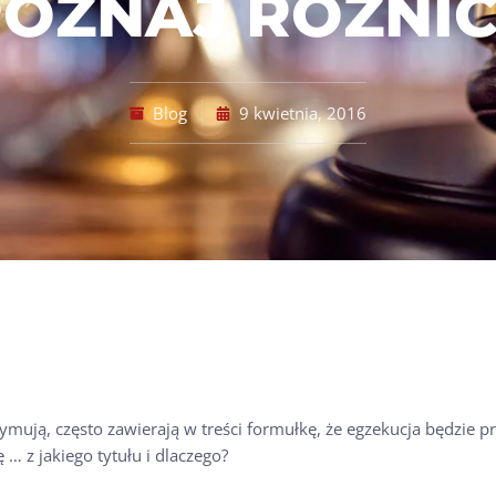
OZNAJ RÓŻNI
Blog
9 kwietnia, 2016
zymują, często zawierają w treści formułkę, że egzekucja będzie
 … z jakiego tytułu i dlaczego?