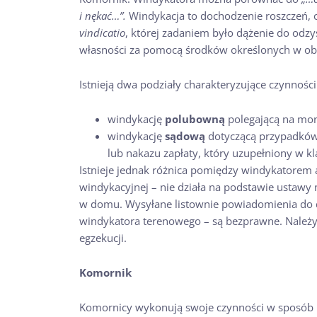
i nękać…”.
Windykacja to dochodzenie roszczeń,
vindicatio
, której zadaniem było dążenie do odz
własności za pomocą środków określonych w ob
Istnieją dwa podziały charakteryzujące czynności 
windykację
polubowną
polegającą na mon
windykację
sądową
dotyczącą przypadków,
lub nakazu zapłaty, który uzupełniony w k
Istnieje jednak różnica pomiędzy windykatorem 
windykacyjnej – nie działa na podstawie ustawy 
w domu. Wysyłane listownie powiadomienia do d
windykatora terenowego – są bezprawne. Należy 
egzekucji.
Komornik
Komornicy wykonują swoje czynności w sposób 