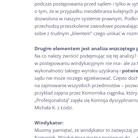
podczas postępowania przed sądem i tylko w syt
o tym, że w przypadku nieodebrania kolejnych pis
dozwolona w naszym systemie prawnym. Podkreśl
przechodzą przeszkolenie zawodowe pozwalające
sobie z trudnym „klientem” czego unikać w rozmo
Drugim elementem jest analiza wszczętego
Na co należy zwrócić podejmując się tej analizy
w postępowaniu windykacyjnym nie ma– ale za to
wykonalności takiego wyroku uzyskaną i
potwie
sądu nie może niczego egzekwować. Często dochod
na zajmowanie wszystkich przedmiotów – pozwala
przykład zajęcia przez Komornika ciągnika, który 
„Profesjonalistą” zajęła się Komisja dyscyplina
Michała K. z Łodzi.
Windykator:
Musimy pamiętać, że windykator to zazwyczaj pr
Komornik. Windykatora można porównać do
„…o