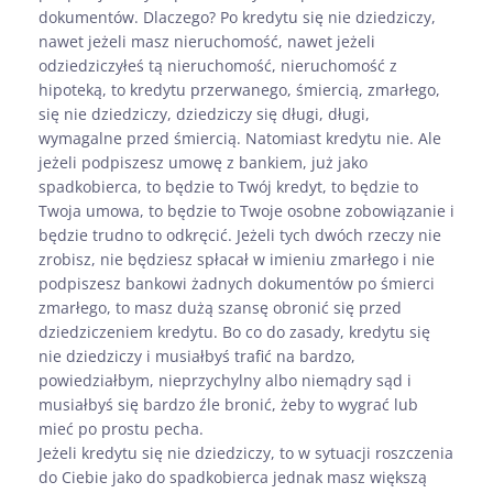
dokumentów. Dlaczego? Po kredytu się nie dziedziczy,
nawet jeżeli masz nieruchomość, nawet jeżeli
odziedziczyłeś tą nieruchomość, nieruchomość z
hipoteką, to kredytu przerwanego, śmiercią, zmarłego,
się nie dziedziczy, dziedziczy się długi, długi,
wymagalne przed śmiercią. Natomiast kredytu nie. Ale
jeżeli podpiszesz umowę z bankiem, już jako
spadkobierca, to będzie to Twój kredyt, to będzie to
Twoja umowa, to będzie to Twoje osobne zobowiązanie i
będzie trudno to odkręcić. Jeżeli tych dwóch rzeczy nie
zrobisz, nie będziesz spłacał w imieniu zmarłego i nie
podpiszesz bankowi żadnych dokumentów po śmierci
zmarłego, to masz dużą szansę obronić się przed
dziedziczeniem kredytu. Bo co do zasady, kredytu się
nie dziedziczy i musiałbyś trafić na bardzo,
powiedziałbym, nieprzychylny albo niemądry sąd i
musiałbyś się bardzo źle bronić, żeby to wygrać lub
mieć po prostu pecha.
Jeżeli kredytu się nie dziedziczy, to w sytuacji roszczenia
do Ciebie jako do spadkobierca jednak masz większą