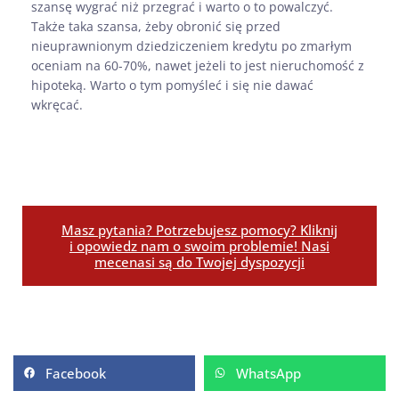
szansę wygrać niż przegrać i warto o to powalczyć.
Także taka szansa, żeby obronić się przed
nieuprawnionym dziedziczeniem kredytu po zmarłym
oceniam na 60-70%, nawet jeżeli to jest nieruchomość z
hipoteką. Warto o tym pomyśleć i się nie dawać
wkręcać.
Masz pytania? Potrzebujesz pomocy? Kliknij
i opowiedz nam o swoim problemie! Nasi
mecenasi są do Twojej dyspozycji
Facebook
WhatsApp