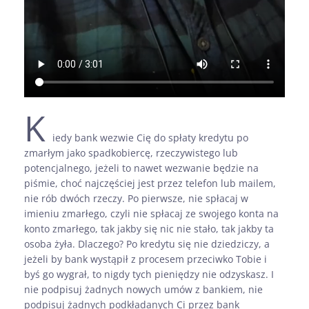
K
iedy bank wezwie Cię do spłaty kredytu po
zmarłym jako spadkobiercę, rzeczywistego lub
potencjalnego, jeżeli to nawet wezwanie będzie na
piśmie, choć najczęściej jest przez telefon lub mailem,
nie rób dwóch rzeczy. Po pierwsze, nie spłacaj w
imieniu zmarłego, czyli nie spłacaj ze swojego konta na
konto zmarłego, tak jakby się nic nie stało, tak jakby ta
osoba żyła. Dlaczego? Po kredytu się nie dziedziczy, a
jeżeli by bank wystąpił z procesem przeciwko Tobie i
byś go wygrał, to nigdy tych pieniędzy nie odzyskasz. I
nie podpisuj żadnych nowych umów z bankiem, nie
podpisuj żadnych podkładanych Ci przez bank