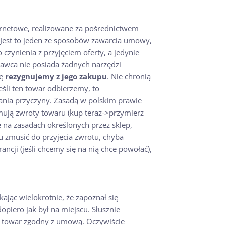
ternetowe, realizowane za pośrednictwem
ę (Jest to jeden ze sposobów zawarcia umowy,
 czynienia z przyjęciem oferty, a jedynie
dawca nie posiada żadnych narzędzi
dę
rezygnujemy z jego zakupu
. Nie chronią
eśli ten towar odbierzemy, to
ania przyczyny. Zasadą w polskim prawie
yjmują zwroty towaru (kup teraz->przymierz
 na zasadach określonych przez sklep,
u zmusić do przyjęcia zwrotu, chyba
ji (jeśli chcemy się na nią chce powołać),
ając wielokrotnie, że zapoznał się
piero jak był na miejscu. Słusznie
mu towar zgodny z umową. Oczywiście