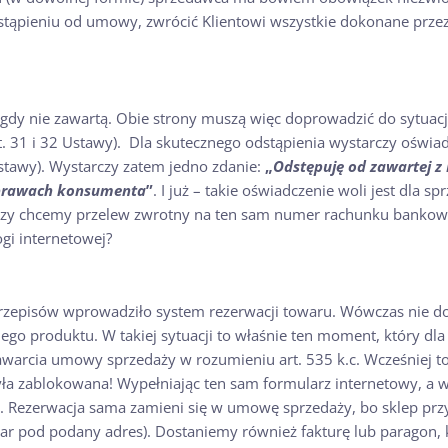
ąpieniu od umowy, zwrócić Klientowi wszystkie dokonane przez 
nigdy nie zawartą. Obie strony muszą więc doprowadzić do sytuacj
rt. 31 i 32 Ustawy). Dla skutecznego odstąpienia wystarczy oświ
stawy). Wystarczy zatem jedno zdanie:
„
Odstępuję od zawartej 
 prawach konsumenta
”
. I już – takie oświadczenie woli jest dla 
, czy chcemy przelew zwrotny na ten sam numer rachunku banko
ogi internetowej?
 przepisów wprowadziło system rezerwacji towaru. Wówczas nie 
go produktu. W takiej sytuacji to właśnie ten moment, który dla 
warcia umowy sprzedaży w rozumieniu art. 535 k.c. Wcześniej to
była zablokowana! Wypełniając ten sam formularz internetowy, a 
 Rezerwacja sama zamieni się w umowę sprzedaży, bo sklep przys
war pod podany adres). Dostaniemy również fakturę lub paragon,