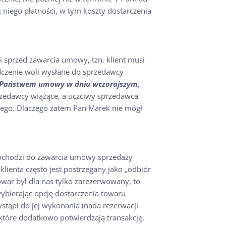
niego płatności, w tym koszty dostarczenia
i sprzed zawarcia umowy, tzn. klient musi
adczenie woli wysłane do sprzedawcy
z Państwem umowy w dniu wczorajszym,
sprzedawcy wiążące, a uczciwy sprzedawca
wego. Dlaczego zatem Pan Marek nie mógł
dochodzi do zawarcia umowy sprzedaży
klienta często jest postrzegany jako „odbiór
war był dla nas tylko zarezerwowany, to
wybierając opcję dostarczenia towaru
tąpi do jej wykonania (nada rezerwacji
 które dodatkowo potwierdzają transakcję.