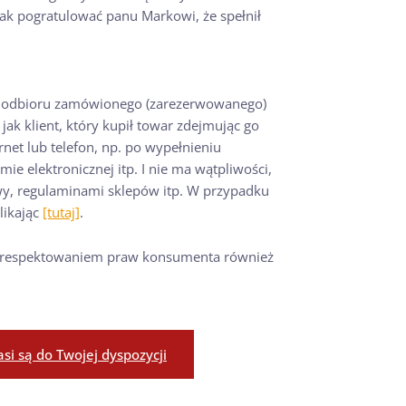
jak pogratulować panu Markowi, że spełnił
wili odbioru zamówionego (zarezerwowanego)
ak klient, który kupił towar zdejmując go
rnet lub telefon, np. po wypełnieniu
ie elektronicznej itp. I nie ma wątpliwości,
wy, regulaminami sklepów itp. W przypadku
likając
[tutaj]
.
– z respektowaniem praw konsumenta również
i są do Twojej dyspozycji