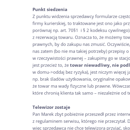
Punkt siedzenia
Z punktu widzenia sprzedawcy formularze często
firmy kurierskiej, to traktowane jest ono jako 
porównaj np. art. 70§1 i § 2 kodeksu cywilnego). 
z rezerwacją towaru. Oznacza to, że możemy towa
prawnych, by do zakupu nas zmusić. Oczywiście,
nas zatem (bo nie ma takiej potrzeby) przepisy o
w rzeczywistości prawnej – zakupimy go w stacj
jest przecież to, że
towar niewadliwy, nie pod
w domu->oddaj bez ryzyka), jest niczym więcej 
np. brak śladów użytkowania, oryginalne opakowa
że towar ma wady fizyczne lub prawne. Wówczas 
które chronią klienta tak samo – niezależnie od te
Telewizor zostaje
Pan Marek zbyt pobieżnie przeszedł przez interne
z regulaminem serwisu, którego nie przeczytał. 
więc sprzedawca nie chce telewizora przyjąć, s