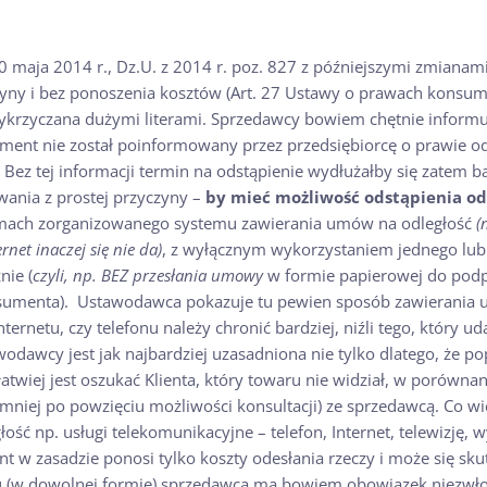
maja 2014 r., Dz.U. z 2014 r. poz. 827 z późniejszymi zmianam
ny i bez ponoszenia kosztów (Art. 27 Ustawy o prawach konsumen
 wykrzyczana dużymi literami. Sprzedawcy bowiem chętnie inform
onsument nie został poinformowany przez przedsiębiorcę o prawie
 Bez tej informacji termin na odstąpienie wydłużałby się zatem 
wania z prostej przyczyny –
by mieć możliwość odstąpienia od
ach zorganizowanego systemu zawierania umów na odległość
(
ernet inaczej się nie da)
, z wyłącznym wykorzystaniem jednego lub
nie (
czyli, np. BEZ przesłania umowy
w formie papierowej do po
onsumenta). Ustawodawca pokazuje tu pewien sposób zawierania 
netu, czy telefonu należy chronić bardziej, niźli tego, który uda
tawodawcy jest jak najbardziej uzasadniona nie tylko dlatego, że p
łatwiej jest oszukać Klienta, który towaru nie widział, w porówna
niej po powzięciu możliwości konsultacji) ze sprzedawcą. Co wię
głość np. usługi telekomunikacyjne – telefon, Internet, telewizję, w
ent w zasadzie ponosi tylko koszty odesłania rzeczy i może się s
u (w dowolnej formie) sprzedawca ma bowiem obowiązek niezwłocz