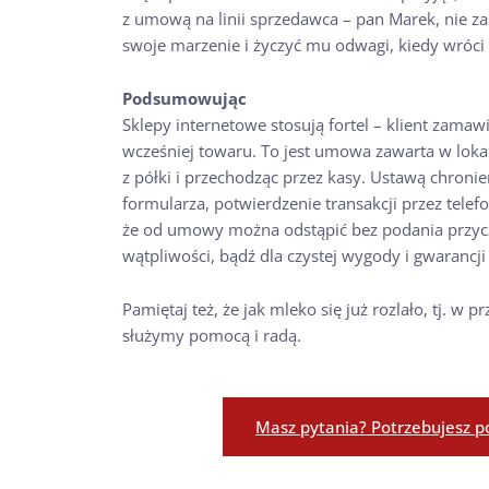
z umową na linii sprzedawca – pan Marek, nie za
swoje marzenie i życzyć mu odwagi, kiedy wróci
Podsumowując
Sklepy internetowe stosują fortel – klient zama
wcześniej towaru. To jest umowa zawarta w lokalu
z półki i przechodząc przez kasy. Ustawą chroni
formularza, potwierdzenie transakcji przez telef
że od umowy można odstąpić bez podania przycz
wątpliwości, bądź dla czystej wygody i gwarancji
Pamiętaj też, że jak mleko się już rozlało, tj
służymy pomocą i radą.
Masz pytania? Potrzebujesz p