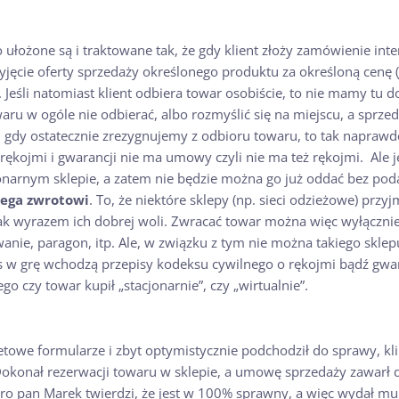
 ułożone są i traktowane tak, że gdy klient złoży zamówienie in
przyjęcie oferty sprzedaży określonego produktu za określoną cen
Jeśli natomiast klient odbiera towar osobiście, to nie mamy tu do
ru w ogóle nie odbierać, albo rozmyślić się na miejscu, a sprze
 gdy ostatecznie zrezygnujemy z odbioru towaru, to tak napraw
 rękojmi i gwarancji nie ma umowy czyli nie ma też rękojmi. Ale j
onarnym sklepie, a zatem nie będzie można go już oddać bez pod
lega zwrotowi
. To, że niektóre sklepy (np. sieci odzieżowe) prz
jak wyrazem ich dobrej woli. Zwracać towar można więc wyłącznie
nie, paragon, itp. Ale, w związku z tym nie można takiego sklep
w grę wchodzą przepisy kodeksu cywilnego o rękojmi bądź gwaranc
go czy towar kupił „stacjonarnie”, czy „wirtualnie”.
towe formularze i zbyt optymistycznie podchodził do sprawy, klik
Dokonał rezerwacji towaru w sklepie, a umowę sprzedaży zawarł do
koro pan Marek twierdzi, że jest w 100% sprawny, a więc wydał 