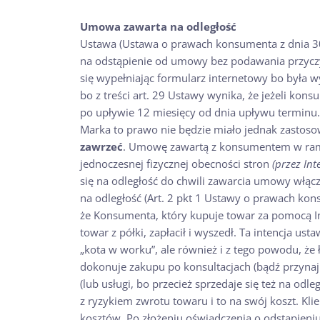
Umowa zawarta na odległość
Ustawa (Ustawa o prawach konsumenta z dnia 30 
na odstąpienie od umowy bez podawania przyczy
się wypełniając formularz internetowy bo była
bo z treści art. 29 Ustawy wynika, że jeżeli k
po upływie 12 miesięcy od dnia upływu terminu.
Marka to prawo nie będzie miało jednak zastoso
zawrzeć
. Umowę zawartą z konsumentem w ram
jednoczesnej fizycznej obecności stron
(przez Int
się na odległość do chwili zawarcia umowy włącz
na odległość (Art. 2 pkt 1 Ustawy o prawach k
że Konsumenta, który kupuje towar za pomocą Inter
towar z półki, zapłacił i wyszedł. Ta intencja us
„kota w worku”, ale również i z tego powodu, że 
dokonuje zakupu po konsultacjach (bądź przynajm
(lub usługi, bo przecież sprzedaje się też na odle
z ryzykiem zwrotu towaru i to na swój koszt. Kli
kosztów. Po złożeniu oświadczenia o odstąpieni