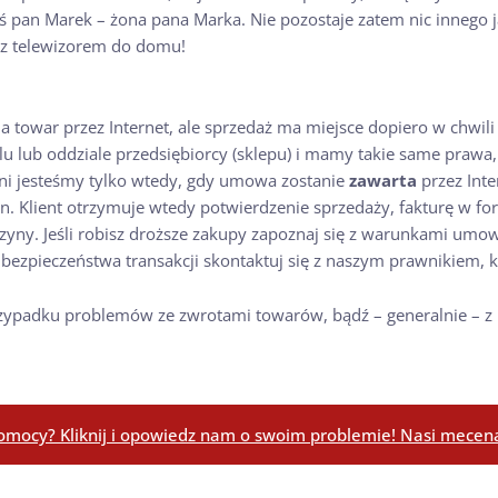
ś pan Marek – żona pana Marka. Nie pozostaje zatem nic innego 
 z telewizorem do domu!
wia towar przez Internet, ale sprzedaż ma miejsce dopiero w ch
 lub oddziale przedsiębiorcy (sklepu) i mamy takie same prawa, j
eni jesteśmy tylko wtedy, gdy umowa zostanie
zawarta
przez Inte
on. Klient otrzymuje wtedy potwierdzenie sprzedaży, fakturę w form
yny. Jeśli robisz droższe zakupy zapoznaj się z warunkami umo
 bezpieczeństwa transakcji skontaktuj się z naszym prawnikiem, k
. w przypadku problemów ze zwrotami towarów, bądź – generalnie 
omocy? Kliknij i opowiedz nam o swoim problemie! Nasi mecenas