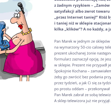
z żadnym ryzykiem – „Zamów p
satysfakcji albo zwrot towaru
„przez Internet taniej!” Któż b
i taniej niż w sklepie stacjona
kilka „klików”? A no każdy, a 
Pan Marek w jednym ze sklepów 
na wymarzony 50-cio calowy tele
prezent ukochanej żonie następn
formularz zaznaczył opcję, że jes
w sklepie. Prezent nie przypadł 
Spokojnie Kochana – zamawiałem 
żeby go zwrócić bez podania prz
przez tydzień, a jak Ci się za tydz
po prostu oddam – przekonywał m
Pan Marek zabrał ze sobą telewi
A sklep telewizora już nie przyjął