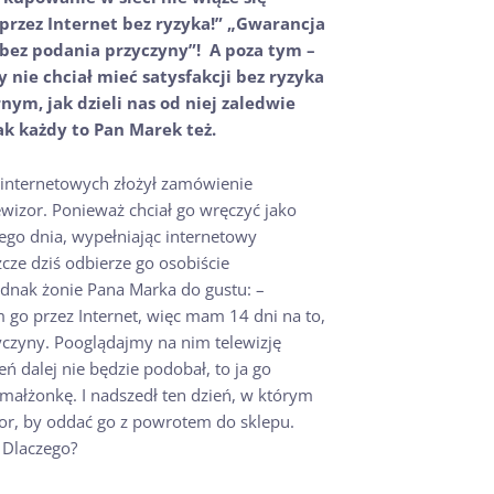
rzez Internet bez ryzyka!” „Gwarancja
 bez podania przyczyny”! A poza tym –
y nie chciał mieć satysfakcji bez ryzyka
rnym, jak dzieli nas od niej zaledwie
jak każdy to Pan Marek też.
internetowych złożył zamówienie
wizor. Ponieważ chciał go wręczyć jako
ego dnia, wypełniając internetowy
zcze dziś odbierze go osobiście
jednak żonie Pana Marka do gustu: –
go przez Internet, więc mam 14 dni na to,
yczyny. Pooglądajmy na nim telewizję
ień dalej nie będzie podobał, to ja go
ałżonkę. I nadszedł ten dzień, w którym
zor, by oddać go z powrotem do sklepu.
. Dlaczego?