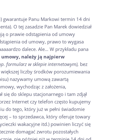
i) gwarantuje Panu Markowi termin 14 dni
ta). O tej zasadzie Pan Marek dowiedział
ują o prawie odstąpienia od umowy
 odstąpienia od umowy, prawo to wygasa
baaaaardzo dalece. Ale… W przykładu pana
 umowy, należy ją najpierw
np. formularz w sklepie internetowym),
bez
 większej liczby środków porozumiewania
dpisu) nazywamy umową zawartą
umowy, wychodząc z założenia,
ł się do sklepu stacjonarnego i tam zdjął
oprzez Internet czy telefon często kupujemy
niu do tego, który już w pełni świadomie
cej – to sprzedawca, który oferuje towary
ycieczki wakacyjne itd.) powinien liczyć się
kutecznie domagać zwrotu pozostałych
nie, nie później niż w terminie 14 dni od