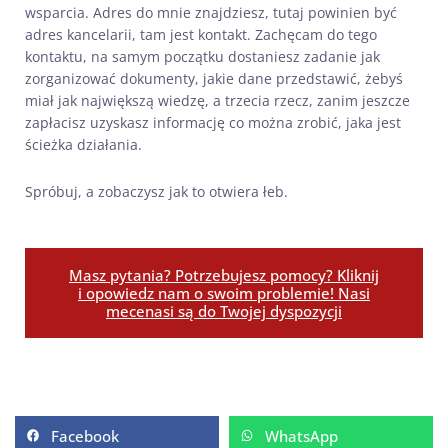
wsparcia. Adres do mnie znajdziesz, tutaj powinien być
adres kancelarii, tam jest kontakt. Zachęcam do tego
kontaktu, na samym początku dostaniesz zadanie jak
zorganizować dokumenty, jakie dane przedstawić, żebyś
miał jak największą wiedzę, a trzecia rzecz, zanim jeszcze
zapłacisz uzyskasz informację co można zrobić, jaka jest
ścieżka działania.
Spróbuj, a zobaczysz jak to otwiera łeb.
Masz pytania? Potrzebujesz pomocy? Kliknij
i opowiedz nam o swoim problemie! Nasi
mecenasi są do Twojej dyspozycji
Facebook
WhatsApp