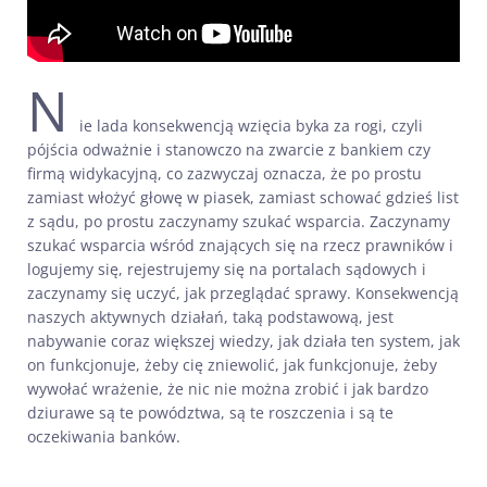
N
ie lada konsekwencją wzięcia byka za rogi, czyli
pójścia odważnie i stanowczo na zwarcie z bankiem czy
firmą widykacyjną, co zazwyczaj oznacza, że po prostu
zamiast włożyć głowę w piasek, zamiast schować gdzieś list
z sądu, po prostu zaczynamy szukać wsparcia. Zaczynamy
szukać wsparcia wśród znających się na rzecz prawników i
logujemy się, rejestrujemy się na portalach sądowych i
zaczynamy się uczyć, jak przeglądać sprawy. Konsekwencją
naszych aktywnych działań, taką podstawową, jest
nabywanie coraz większej wiedzy, jak działa ten system, jak
on funkcjonuje, żeby cię zniewolić, jak funkcjonuje, żeby
wywołać wrażenie, że nic nie można zrobić i jak bardzo
dziurawe są te powództwa, są te roszczenia i są te
oczekiwania banków.