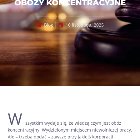
OBOZY KONCENTRACYJNE
Blog
10 listopada, 2025
W
szystkim wydaje się, że wiedzą czym jest obóz
koncentracyjny. Wydzielonym miejscem niewolniczej pracy.
Ale – trzeba dodać – zawsze przy jakiejś korporacji