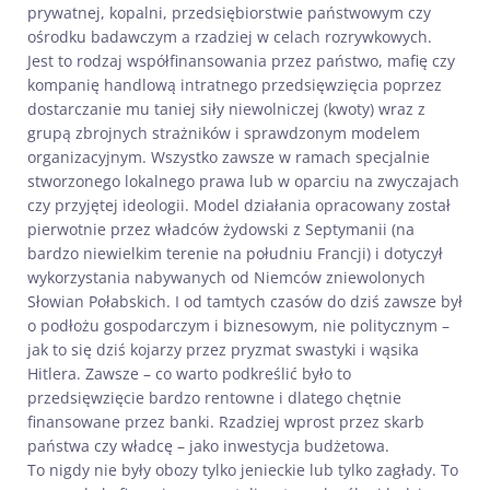
prywatnej, kopalni, przedsiębiorstwie państwowym czy
ośrodku badawczym a rzadziej w celach rozrywkowych.
Jest to rodzaj współfinansowania przez państwo, mafię czy
kompanię handlową intratnego przedsięwzięcia poprzez
dostarczanie mu taniej siły niewolniczej (kwoty) wraz z
grupą zbrojnych strażników i sprawdzonym modelem
organizacyjnym. Wszystko zawsze w ramach specjalnie
stworzonego lokalnego prawa lub w oparciu na zwyczajach
czy przyjętej ideologii. Model działania opracowany został
pierwotnie przez władców żydowski z Septymanii (na
bardzo niewielkim terenie na południu Francji) i dotyczył
wykorzystania nabywanych od Niemców zniewolonych
Słowian Połabskich. I od tamtych czasów do dziś zawsze był
o podłożu gospodarczym i biznesowym, nie politycznym –
jak to się dziś kojarzy przez pryzmat swastyki i wąsika
Hitlera. Zawsze – co warto podkreślić było to
przedsięwzięcie bardzo rentowne i dlatego chętnie
finansowane przez banki. Rzadziej wprost przez skarb
państwa czy władcę – jako inwestycja budżetowa.
To nigdy nie były obozy tylko jenieckie lub tylko zagłady. To