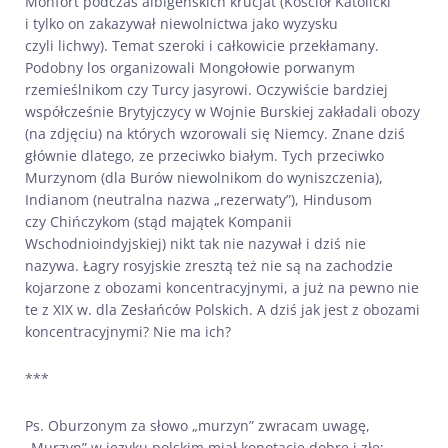
Monfort podczas albigeńskich krucjat (Kościół Katolicki
i tylko on zakazywał niewolnictwa jako wyzysku
czyli lichwy). Temat szeroki i całkowicie przekłamany.
Podobny los organizowali Mongołowie porwanym
rzemieślnikom czy Turcy jasyrowi. Oczywiście bardziej
współcześnie Brytyjczycy w Wojnie Burskiej zakładali obozy
(na zdjęciu) na których wzorowali się Niemcy. Znane dziś
głównie dlatego, ze przeciwko białym. Tych przeciwko
Murzynom (dla Burów niewolnikom do wyniszczenia),
Indianom (neutralna nazwa „rezerwaty”), Hindusom
czy Chińczykom (stąd majątek Kompanii
Wschodnioindyjskiej) nikt tak nie nazywał i dziś nie
nazywa. Łagry rosyjskie zresztą też nie są na zachodzie
kojarzone z obozami koncentracyjnymi, a już na pewno nie
te z XIX w. dla Zesłańców Polskich. A dziś jak jest z obozami
koncentracyjnymi? Nie ma ich?
***
Ps. Oburzonym za słowo „murzyn” zwracam uwagę,
„Murzyn” w języku polskim miał konotacje dobre i złe: