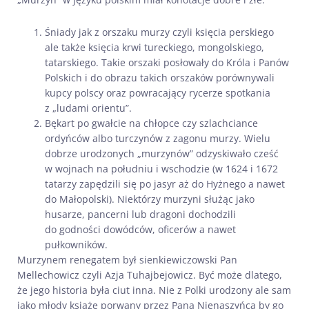
Śniady jak z orszaku murzy czyli księcia perskiego
ale także księcia krwi tureckiego, mongolskiego,
tatarskiego. Takie orszaki posłowały do Króla i Panów
Polskich i do obrazu takich orszaków porównywali
kupcy polscy oraz powracający rycerze spotkania
z „ludami orientu”.
Bękart po gwałcie na chłopce czy szlachciance
ordyńców albo turczynów z zagonu murzy. Wielu
dobrze urodzonych „murzynów” odzyskiwało cześć
w wojnach na południu i wschodzie (w 1624 i 1672
tatarzy zapędzili się po jasyr aż do Hyżnego a nawet
do Małopolski). Niektórzy murzyni służąc jako
husarze, pancerni lub dragoni dochodzili
do godności dowódców, oficerów a nawet
pułkowników.
Murzynem renegatem był sienkiewiczowski Pan
Mellechowicz czyli Azja Tuhajbejowicz. Być może dlatego,
że jego historia była ciut inna. Nie z Polki urodzony ale sam
jako młody książe porwany przez Pana Nienaszyńca by go