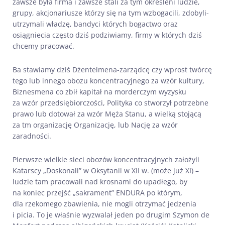
zawsze była firma i zawsze stali za tym określeni ludzie,
grupy, akcjonariusze którzy się na tym wzbogacili, zdobyli-
utrzymali władzę, bandyci których bogactwo oraz
osiągniecia często dziś podziwiamy, firmy w których dziś
chcemy pracować.
Ba stawiamy dziś Dżentelmena-zarządcę czy wprost twórcę
tego lub innego obozu koncentracyjnego za wzór kultury,
Biznesmena co zbił kapitał na morderczym wyzysku
za wzór przedsiębiorczości, Polityka co stworzył potrzebne
prawo lub dotował za wzór Męża Stanu, a wielką stojącą
za tm organizację Organizację, lub Nację za wzór
zaradności.
Pierwsze wielkie sieci obozów koncentracyjnych założyli
Katarscy „Doskonali” w Oksytanii w XII w. (może już XI) –
ludzie tam pracowali nad krosnami do upadłego, by
na koniec przejść „sakrament” ENDURA po którym,
dla rzekomego zbawienia, nie mogli otrzymać jedzenia
i picia. To je właśnie wyzwalał jeden po drugim Szymon de