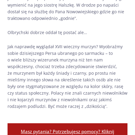
wymienić na jego siostrę Halszkę. W drodze po napaści
dostał się na służbę do Pana Nowowiejskiego gdzie go nie
traktowano odpowiednio „godnie”.
Olbrychski dobrze oddał tę postać ale…
Jak naprawdę wyglądał XVII wieczny murzyn? Wyobraźmy
sobie dzisiejszego Persa ubranego po sarmacku – to
o wiele bliższy wizerunek murzyna niż ten nam
współczesny, chociaż trzeba zdecydowanie stwierdzić,
że murzynem był każdy śniady i czarny, po prostu nie
mieliśmy innego słowa na określenie takich osób ale nie
były one stygmatyzowane ze względu na kolor skóry, rasę
czy status społeczny. Polacy nie znali czarnych niewolników
i nie kojarzyli murzynów z niewolnikami oraz jakimś
rodzajem podludzi. Być może raczej z „dzikością”.
Masz pytania? Potrzebujesz pomocy? Kliknij