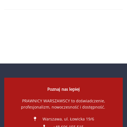
Poznaj nas lepiej
PRAWNICY WARSZAWSCY to doświadczenie,
profesjonalizm, nowoczesność i dostępność.
Warszawa, ul. Łowicka 19/6
+48 606 155 515