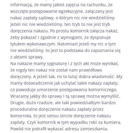
informacją, że mamy jakieś zajęcia na rachunku, że
wszczęto postępowanie egzekucyjne, załączany jest
nakaz zapłaty sądowy, o którym nic nie wiedzieliśmy.
Jeżeli nic nie wiedzieliśmy, ten tryb to nie jest tryb
doręczenia nakazu. Po prostu komornik załącza nakaz,
żeby pokazać i zgodnie z wymogami, że dysponuje
tytułem wykonawczym. Natomiast jeżeli my nic o tym
nie wiedzieliśmy, to jest to podstawa do zapoznania się
z aktami sprawy.
Na nakazie mamy sygnaturę i z tych akt może wynikać,
że nigdy ten nakaz nie został nam prawidłowo
doręczony. A jeżeli tak, no to tutaj dobra wiadomość. My
mamy doświadczenie jak uchylać takie nakazy zapłaty,
co powoduje umorzenie postępowania komorniczego.
Wracamy jakby do sprawy i tą sprawę można wymyślić.
Drugie, dużo rzadsze, ale taki powiedziałbym bardzo
proceduralne doręczenie nakazu zapłaty przez
komornika, to jest sensu stricte doręczenie nakazu
zapłaty. Czyli komornik w tym wypadku robi za kumiera.
Powód nie potrafił wykazać adresu zamieszkania,