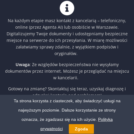
Na każdym etapie masz kontakt z kancelarią – telefoniczny,
online (przez Agenta AI) lub osobiście w Warszawie.
Digitalizujemy Twoje dokumenty i udostępniamy bezpieczne
miejsce na serwerze do ich przesyłania. W miarę możliwości
załatwiamy sprawy zdalnie, z wyjątkiem podpisów i
oryginałów.
Uwaga
: Ze względów bezpieczeństwa nie wysyłamy
dokumentów przez internet. Możesz je przeglądać na miejscu
w kancelarii.
Gotowy na zmianę? Skontaktuj się teraz, uzyskaj diagnozę i
odzyskaj kontrolę nad problemem!
Ta strona korzysta z ciasteczek, aby świadczyć usługi na
najwyższym poziomie. Dalsze korzystanie ze strony
oznacza, że zgadzasz się na ich użycie.
Polityka
Copyright © 2025 Anuluj Dług. All rights reserved.
prywatności
Zgoda