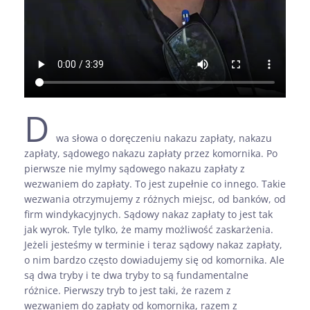
D
wa słowa o doręczeniu nakazu zapłaty, nakazu
zapłaty, sądowego nakazu zapłaty przez komornika. Po
pierwsze nie mylmy sądowego nakazu zapłaty z
wezwaniem do zapłaty. To jest zupełnie co innego. Takie
wezwania otrzymujemy z różnych miejsc, od banków, od
firm windykacyjnych. Sądowy nakaz zapłaty to jest tak
jak wyrok. Tyle tylko, że mamy możliwość zaskarżenia.
Jeżeli jesteśmy w terminie i teraz sądowy nakaz zapłaty,
o nim bardzo często dowiadujemy się od komornika. Ale
są dwa tryby i te dwa tryby to są fundamentalne
różnice. Pierwszy tryb to jest taki, że razem z
wezwaniem do zapłaty od komornika, razem z