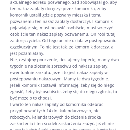
aktualnego adresu pozwanego. Sąd zobowiązał go, aby
ten nakaz zapłaty doręczył przez komornika, żeby
komornik ustalił gdzie pozwany mieszka i temu
pozwanemu ten nakaz zapłaty dostarczył. I komornik
pojawiając się, musi pojawić osobiście, musi wręczyć
osobiście ten nakaz zapłaty pozwanemu. On robi tutaj
za doręczyciela. Od tego on nie działa w postępowaniu
egzekucyjnym. To nie jest tak, że komornik doręczy, a
jest pozamiatany.
Nie, czytajmy pouczenie, dostajemy kopertę, mamy dwa
tygodnie na złożenie sprzeciwu od nakazu zapłaty,
ewentualnie zarzutu, jeżeli to jest nakaz zapłaty w
postępowaniu nakazowym. Mamy te dwa tygodnie.
Jeżeli komornik zostawił informację, żeby się do niego
zgłosić, żeby był osobiście, żeby się do niego zgłosić, to
być może o to chodzi.
I warto ten nakaz zapłaty od komornika odebrać i
przypilnować tych 14 dni kalendarzowych, nie
roboczych, kalendarzowych do złożenia środka
zaskarżenia i ten środek zaskarżenia złożyć. Jeżeli nie
wiesz jak złożyć taki sprzeciw, albo zarzut, a kwota jest