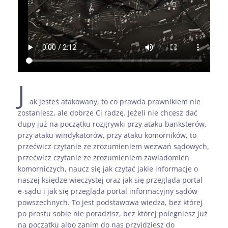
J
ak jesteś atakowany, to co prawda prawnikiem nie
zostaniesz, ale dobrze Ci radzę. Jeżeli nie chcesz dać
dupy już na początku rozgrywki przy ataku banksterów,
przy ataku windykatorów, przy ataku komorników, to
przećwicz czytanie ze zrozumieniem wezwań sądowych,
przećwicz czytanie ze zrozumieniem zawiadomień
komorniczych, naucz się jak czytać jakie informacje o
naszej księdze wieczystej oraz jak się przegląda portal
e-sądu i jak się przegląda portal informacyjny sądów
powszechnych. To jest podstawowa wiedza, bez której
po prostu sobie nie poradzisz, bez której polegniesz już
na początku albo zanim do nas przyjdziesz do