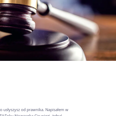
ko usłyszysz od prawnika. Napisałem w
ikToku Niszczarka Cię więzi, żebyś