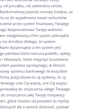
owy od początku, od zawierania umów,
 bankomatową poprzez umowy kredytu, aż
ytu aż do wypełniania zasad rachunków
szczenie przez system finansowy Twojego
jego bezpieczeństwa Twojej wolności
wiem inwigilowany.nTen system pieniądza
 nie dorobisz dlatego, że system
dkami dysponujesz a ten system jest
go państwa które narzuca podatki, opłaty,
 i obowiązki, które mają być kosztowne.
system państwa opresyjnego, w którym
nsowy systemu bankowego te wszystkie
 firmy pożyczkowe to są systemy, to są
kowego one Cię więzią, one Cię wiążą i
prowadzą do zniszczenia całego Twojego
 do zniszczenia całej Twojej motywacji
tam, gdzie możesz się postawić to myśląc
ajbliższych ale o swoich dzieciach, postaw