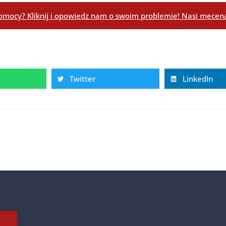
omocy? Kliknij i opowiedz nam o swoim problemie! Nasi mecenas
Twitter
LinkedIn