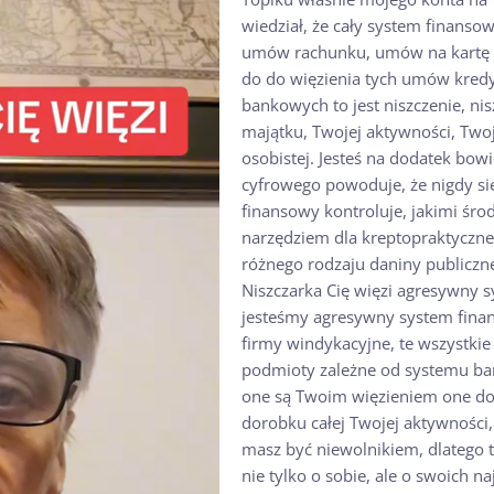
wiedział, że cały system finans
umów rachunku, umów na kartę
do do więzienia tych umów kred
bankowych to jest niszczenie, ni
majątku, Twojej aktywności, Two
osobistej. Jesteś na dodatek bo
cyfrowego powoduje, że nigdy się
finansowy kontroluje, jakimi śro
narzędziem dla kreptopraktyczne
różnego rodzaju daniny publiczne
Niszczarka Cię więzi agresywny 
jesteśmy agresywny system fina
firmy windykacyjne, te wszystkie
podmioty zależne od systemu ban
one są Twoim więzieniem one do
dorobku całej Twojej aktywności,
masz być niewolnikiem, dlatego 
nie tylko o sobie, ale o swoich n