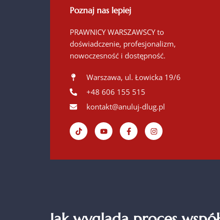
Poznaj nas lepiej
PRAWNICY WARSZAWSCY to
doświadczenie, profesjonalizm,
nowoczesność i dostępność.
Warszawa, ul. Łowicka 19/6
+48 606 155 515
kontakt@anuluj-dlug.pl
Jak wygląda proces współ