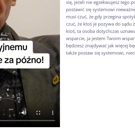
się, jeżeli nie egzekwujesz tego
postawić się systemowi nieważne
musi czuć, że gdy przegina spot
czuć, że ktoś je pozywa do sądu ż
ktoś, ta osoba dotychczas uznawa
wsparcie, ja jestem Twoim wspar
będziesz znajdywać jak więcej b
także postaw się systemowi, niech