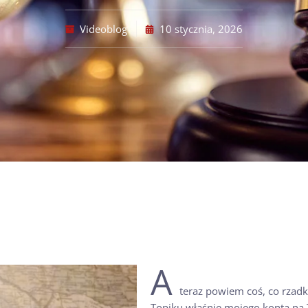
Videoblog
10 stycznia, 2026
A
teraz powiem coś, co rzad
Topiku właśnie mojego konta na T