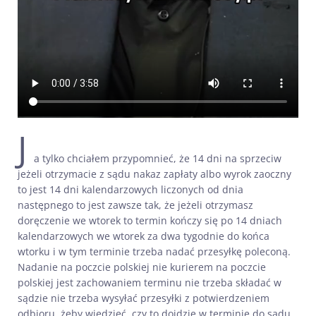
J
a tylko chciałem przypomnieć, że 14 dni na sprzeciw
jeżeli otrzymacie z sądu nakaz zapłaty albo wyrok zaoczny
to jest 14 dni kalendarzowych liczonych od dnia
następnego to jest zawsze tak, że jeżeli otrzymasz
doręczenie we wtorek to termin kończy się po 14 dniach
kalendarzowych we wtorek za dwa tygodnie do końca
wtorku i w tym terminie trzeba nadać przesyłkę poleconą.
Nadanie na poczcie polskiej nie kurierem na poczcie
polskiej jest zachowaniem terminu nie trzeba składać w
sądzie nie trzeba wysyłać przesyłki z potwierdzeniem
odbioru, żeby wiedzieć, czy to dojdzie w terminie do sądu