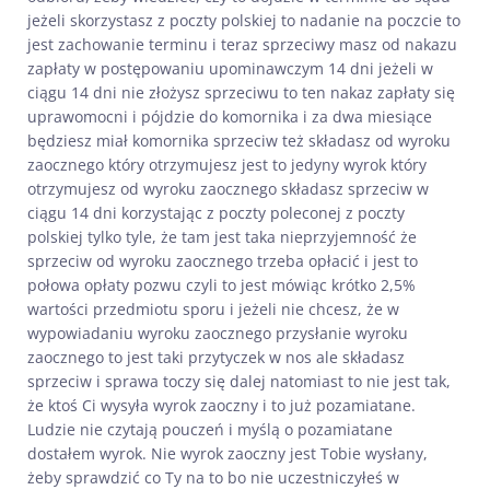
jeżeli skorzystasz z poczty polskiej to nadanie na poczcie to
jest zachowanie terminu i teraz sprzeciwy masz od nakazu
zapłaty w postępowaniu upominawczym 14 dni jeżeli w
ciągu 14 dni nie złożysz sprzeciwu to ten nakaz zapłaty się
uprawomocni i pójdzie do komornika i za dwa miesiące
będziesz miał komornika sprzeciw też składasz od wyroku
zaocznego który otrzymujesz jest to jedyny wyrok który
otrzymujesz od wyroku zaocznego składasz sprzeciw w
ciągu 14 dni korzystając z poczty poleconej z poczty
polskiej tylko tyle, że tam jest taka nieprzyjemność że
sprzeciw od wyroku zaocznego trzeba opłacić i jest to
połowa opłaty pozwu czyli to jest mówiąc krótko 2,5%
wartości przedmiotu sporu i jeżeli nie chcesz, że w
wypowiadaniu wyroku zaocznego przysłanie wyroku
zaocznego to jest taki przytyczek w nos ale składasz
sprzeciw i sprawa toczy się dalej natomiast to nie jest tak,
że ktoś Ci wysyła wyrok zaoczny i to już pozamiatane.
Ludzie nie czytają pouczeń i myślą o pozamiatane
dostałem wyrok. Nie wyrok zaoczny jest Tobie wysłany,
żeby sprawdzić co Ty na to bo nie uczestniczyłeś w