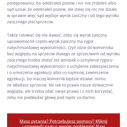
postępowaniu, bo odebrałeś pozew i nic nie zrobiłeś albo
sąd uznał, że odebrałeś pozew, ale dalej się nic nie działo
w sprawie więc sąd wydaje wyrok zaoczny i od tego wyroku
zaocznego jest sprzeciw.
Także ratować się nie dawać, żeby się wyrok zaoczny
uprawomocnił często wyrok zaoczny ma rygor
natychmiastowej wykonalności, czyli idzie do komornika
bez względu na sprzeciw dlatego ze sprzeciwem od wyroku
zaocznego trzeba złożyć też wniosek o uchylenie rygoru
natychmiastowej wykonalności o uchylenie zabezpieczenia
i o umorzenie egzekucji albo co najmniej zawieszenie
egzekucji, bo inaczej komornik będzie działał, mimo
że składasz sprzeciw. No tak to prawo nasze dziwacznie
wygląda, ale trzeba zdać swoje prawa i z nich korzystać,
żeby nie podkładać głowę pod topór za darmo.
Masz pytania? Potrzebujesz pomocy? Kliknij
i opowiedz nam o swoim problemie! Nasi