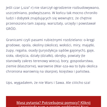
Jeśli czar („sza”-r) nie starczył ogrodzenie rozbudowywano,
uszczelniano, podwyższano. W końcu tak mocno chroniło
ludzi i dobytek znajdujących się wewnątrz, że chętnie
przenoszono tam zapasy, warsztaty, urzędy i powstawał
GRÓD.
Granicami czyli pasami rubieżnymi rozdzielano: o-kręgi
grodowe, opola, okoliny (okolice), wołości, miry, majątki,
żupy, regalia, osady (jurysdykcja sądów gajonych), gaje,
sioła, obejścia, działy (działki), obręby, powiaty (te
stanowiły zakres terenowy wiecu), bory, gospodarstwa,
ziemie (klasztorne), warownie (War-sza-wa to była okolica
chroniona warownią na skarpie), księstwa i państwa.
Ups, wygadałem, że nie Wars i Sawa. Ale ciiiicho sza!
Masz pytania? Potrzebujesz pomocy? Kliknij
i opowiedz nam o swoim problemie! Nasi