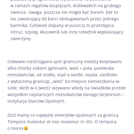
w ramach regaliów książęcych, królewskich na grubego
zwierza. Uwaga: puszcza nie mogła być borem, bór to
las zawierający 60 barci obsługiwanych przez jednego
bartnika. Człowiek złapany w puszczy to przestępca,
intruz, szpieg, kłusownik lub inny szkodnik wypłaszający
zwierzynę.
Ciekawie rozstrzygano spór graniczny miedzy księstwami
albo choćby siołami (gminami, wieś + pola, pastwiska
mieszkańców, od siodła, stąd o-siedle, osada, siedlisko
z wytoczoną granicą), „wieś” bo miejsce zamieszkania w-
siole, skrót w-ś (wieś): wzywano wtedy na świadków przede
wszystkim najstarszych mieszkańców danego terytorium –
instytucja Starców Opolnych.
Dziś mamy co najwyżej emerytów opalonych za granicą.
Tempora mutantur et nos mutamur in illis. O tempora,
o mores