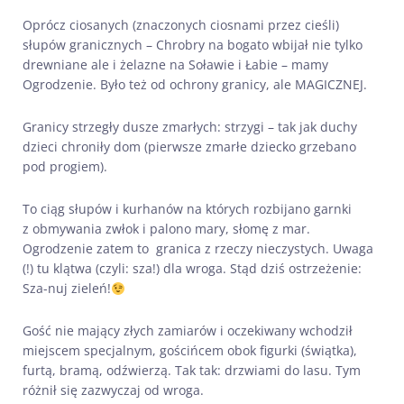
Oprócz ciosanych (znaczonych ciosnami przez cieśli)
słupów granicznych – Chrobry na bogato wbijał nie tylko
drewniane ale i żelazne na Soławie i Łabie – mamy
Ogrodzenie. Było też od ochrony granicy, ale MAGICZNEJ.
Granicy strzegły dusze zmarłych: strzygi – tak jak duchy
dzieci chroniły dom (pierwsze zmarłe dziecko grzebano
pod progiem).
To ciąg słupów i kurhanów na których rozbijano garnki
z obmywania zwłok i palono mary, słomę z mar.
Ogrodzenie zatem to granica z rzeczy nieczystych. Uwaga
(!) tu klątwa (czyli: sza!) dla wroga. Stąd dziś ostrzeżenie:
Sza-nuj zieleń!
Gość nie mający złych zamiarów i oczekiwany wchodził
miejscem specjalnym, gościńcem obok figurki (świątka),
furtą, bramą, odźwierzą. Tak tak: drzwiami do lasu. Tym
różnił się zazwyczaj od wroga.