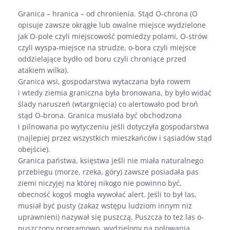
Granica – hranica – od chronienia. Stąd O-chrona (O
opisuje zawsze okrągłe lub owalne miejsce wydzielone
jak O-pole czyli miejscowość pomiedzy polami, O-strów
czyli wyspa-miejsce na strudze, o-bora czyli miejsce
oddzielające bydło od boru czyli chroniące przed
atakiem wilka).
Granica wsi, gospodarstwa wytaczana była rowem
i wtedy ziemia graniczna była bronowana, by było widać
ślady naruszeń (wtargnięcia) co alertowało pod broń
stąd O-brona. Granica musiała być obchodzona
i pilnowana po wytyczeniu jeśli dotyczyła gospodarstwa
(najlepiej przez wszystkich mieszkańców i sąsiadów stąd
obejście).
Granica państwa, księstwa jeśli nie miała naturalnego
przebiegu (morze, rzeka, góry) zawsze posiadała pas
ziemi niczyjej na której nikogo nie powinno być,
obecność kogoś mogła wywołać alert. Jeśli to był las,
musiał być pusty (zakaz wstępu ludziom innym niż
uprawnieni) nazywał się puszczą. Puszcza to też las o-
puszczony programowo, wydzielony na polowania