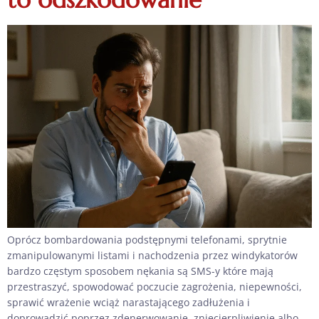
Oprócz bombardowania podstępnymi telefonami, sprytnie
zmanipulowanymi listami i nachodzenia przez windykatorów
bardzo częstym sposobem nękania są SMS-y które mają
przestraszyć, spowodować poczucie zagrożenia, niepewności,
sprawić wrażenie wciąż narastającego zadłużenia i
doprowadzić poprzez zdenerwowanie, zniecierpliwienie albo