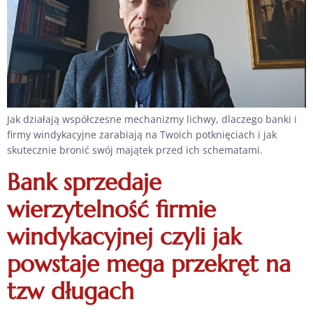
Jak działają współczesne mechanizmy lichwy, dlaczego banki i
firmy windykacyjne zarabiają na Twoich potknięciach i jak
skutecznie bronić swój majątek przed ich schematami.
Bank sprzedaje
wierzytelność firmie
windykacyjnej czyli jak
powstaje mega przekręt na
tzw długach