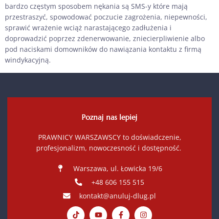
bardzo częstym sposobem nękania są SMS-y które mają
przestraszyć, spowodować poczucie zagrożenia, niepewności,
sprawić wrażenie wciąż narastającego zadłużenia i
doprowadzić poprzez zdenerwowanie, zniecierpliwienie albo
pod naciskami domowników do nawiązania kontaktu z firmą
windykacyjną.
Poznaj nas lepiej
PRAWNICY WARSZAWSCY to doświadczenie,
profesjonalizm, nowoczesność i dostępność.
Warszawa, ul. Łowicka 19/6
+48 606 155 515
kontakt@anuluj-dlug.pl