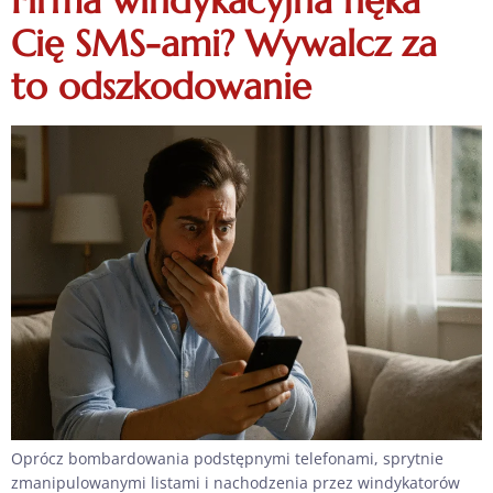
Firma windykacyjna nęka
Cię SMS-ami? Wywalcz za
to odszkodowanie
Oprócz bombardowania podstępnymi telefonami, sprytnie
zmanipulowanymi listami i nachodzenia przez windykatorów