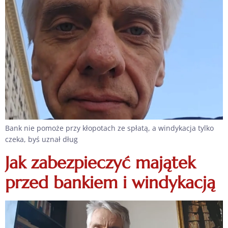
Bank nie pomoże przy kłopotach ze spłatą, a windykacja tylko
czeka, byś uznał dług
Jak zabezpieczyć majątek
przed bankiem i windykacją