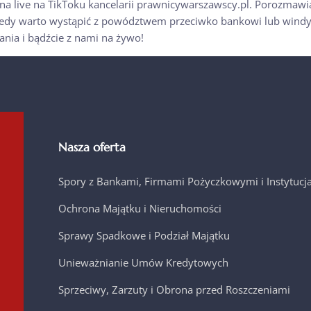
na live na TikToku kancelarii prawnicywarszawscy.pl. Porozmawi
i kiedy warto wystąpić z powództwem przeciwko bankowi lub wind
ania i bądźcie z nami na żywo!
Nasza oferta
Spory z Bankami, Firmami Pożyczkowymi i Instytuc
Ochrona Majątku i Nieruchomości
Sprawy Spadkowe i Podział Majątku
Unieważnianie Umów Kredytowych
Sprzeciwy, Zarzuty i Obrona przed Roszczeniami