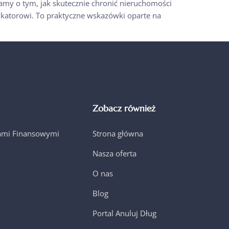
amy o tym, jak skutecznie chronić nieruchomości
ykatorowi. To praktyczne wskazówki oparte na
Zobacz również
jami Finansowymi
Strona główna
Nasza oferta
O nas
Blog
Portal Anuluj Dług