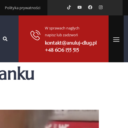
Polityka prywatności
W sprawach nagłych
napisz lub zadzwoń
kontakt@anuluj-dlug.pl
+48 606 155 515
banku