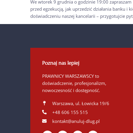
We wtorek 9 grudnia o godzinie 19:00 zapraszam 
przed egzekucją, jak uprzedzić działania banku 
doświadczeniu naszej kancelarii – przygotujcie pyt
Poznaj nas lepiej
PRAWNICY WARSZAWSCY to
doświadczenie, profesjonalizm,
nowoczesność i dostępność.
Warszawa, ul. Łowicka 19/6
+48 606 155 515
kontakt@anuluj-dlug.pl