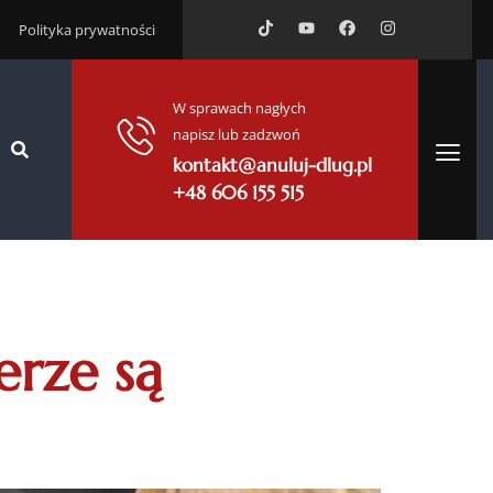
Polityka prywatności
W sprawach nagłych
napisz lub zadzwoń
kontakt@anuluj-dlug.pl
+48 606 155 515
erze są