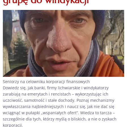
Seniorzy na celowniku korporacji finansowych
Dowiedz się, jak banki, firmy lichwiarskie i windykatorzy
zarabiają na emerytach i rencistach – wykorzystując ich
uczciwość, samotność i stałe dochody. Poznaj mechanizmy
wywłaszczania najbiedniejszych i naucz się, jak nie dać się
wciągnąć w pułapki „wspaniałych ofert”. Wiedza to tarcza –
szczególnie dla tych, którzy myślą o bliskich, a nie o zyskach
korporacji.