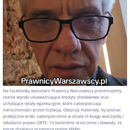
Na Facebooku kancelarii Prawnicy Warszawscy prezentujemy
realne wyroki unieważniające kredyty złotówkowe oraz
uchylające tytuły egzekucyjne, które zabezpieczają
nieruchomości przed licytacją. Obejrzyj materiały, by poznać
praktyczne kroki: zabezpieczenie w dziale III księgi wieczystej i
składanie pozwu OBTE. To konkretne orzeczenia i dowody, że
nasze działania przynoszą realne efekty.