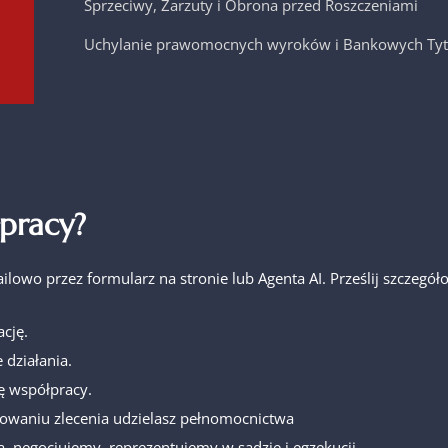
Sprzeciwy, Zarzuty i Obrona przed Roszczeniami
Uchylanie prawomocnych wyroków i Bankowych Tyt
pracy?
ailowo przez formularz na stronie lub Agenta AI. Prześlij szcze
cję.
 działania.
ę współpracy.
owaniu zlecenia udzielasz pełnomocnictwa
, negocjujemy, reprezentujemy w sądzie i egzekucji.