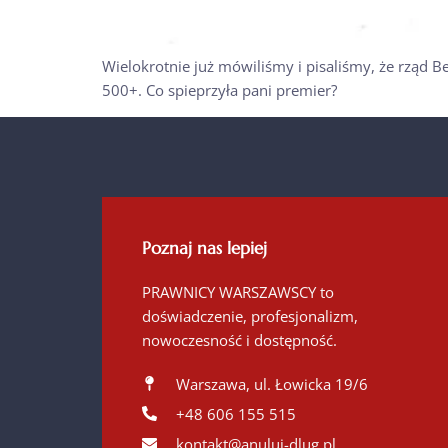
Wielokrotnie już mówiliśmy i pisaliśmy, że rząd 
500+. Co spieprzyła pani premier?
Poznaj nas lepiej
PRAWNICY WARSZAWSCY to
doświadczenie, profesjonalizm,
nowoczesność i dostępność.
Warszawa, ul. Łowicka 19/6
+48 606 155 515
kontakt@anuluj-dlug.pl