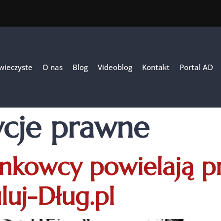
 wieczyste
O nas
Blog
Videoblog
Kontakt
Portal AD
cje prawne
nkowcy powielają p
uj-Dług.pl