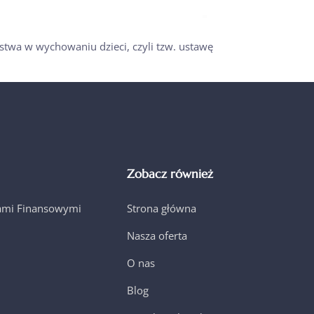
stwa w wychowaniu dzieci, czyli tzw. ustawę
Zobacz również
jami Finansowymi
Strona główna
Nasza oferta
O nas
Blog