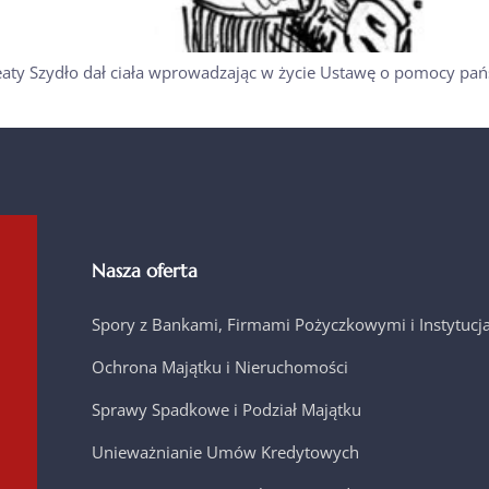
Beaty Szydło dał ciała wprowadzając w życie Ustawę o pomocy pań
Nasza oferta
Spory z Bankami, Firmami Pożyczkowymi i Instytuc
Ochrona Majątku i Nieruchomości
Sprawy Spadkowe i Podział Majątku
Unieważnianie Umów Kredytowych