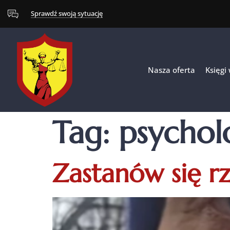
Sprawdź swoją sytuację
Nasza oferta
Księgi
Tag:
psychol
Zastanów się r