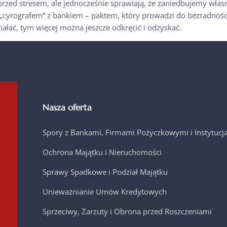
rzed stresem, ale jednocześnie sprawiają, że zaniedbujemy włas
ę „cyrografem” z bankiem – paktem, który prowadzi do bezradności
łać, tym więcej można jeszcze odkręcić i odzyskać.
Nasza oferta
Spory z Bankami, Firmami Pożyczkowymi i Instytuc
Ochrona Majątku i Nieruchomości
Sprawy Spadkowe i Podział Majątku
Unieważnianie Umów Kredytowych
Sprzeciwy, Zarzuty i Obrona przed Roszczeniami