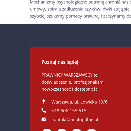
Mechanizmy psychologiczne potrafią chronić nas p
umowy, spirala zadłużenia czy chwilówki stają si
szybciej szukamy pomocy prawnej i zaczynamy dzia
Poznaj nas lepiej
PRAWNICY WARSZAWSCY to
doświadczenie, profesjonalizm,
nowoczesność i dostępność.
Warszawa, ul. Łowicka 19/6
+48 606 155 515
kontakt@anuluj-dlug.pl