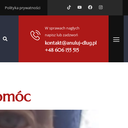
Polityka prywatności
W sprawach nagłych
napisz lub zadzwoń
kontakt@anuluj-dlug.pl
+48 606 155 515
pomóc