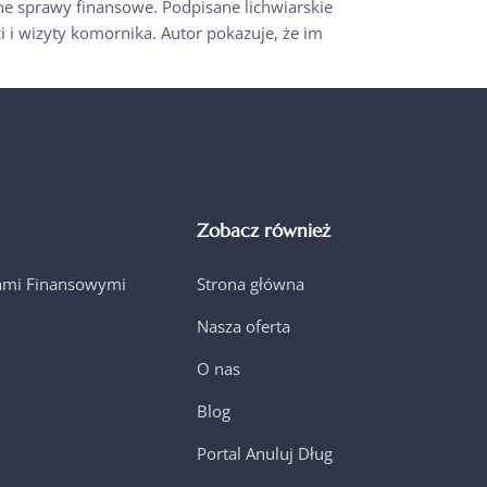
ne sprawy finansowe. Podpisane lichwiarskie
 i wizyty komornika. Autor pokazuje, że im
Zobacz również
jami Finansowymi
Strona główna
Nasza oferta
O nas
Blog
Portal Anuluj Dług