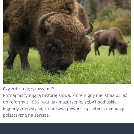
Czy żubr to językowy mit?
Poznaj fascynującą historię słowa, które nigdy nie istniało… aż
do reformy z 1936 roku. Jak mazurzenie, zęby i podlaskie
legendy zderzyły się z naukową pewnością siebie, zmieniając
polszczyznę na zawsze.