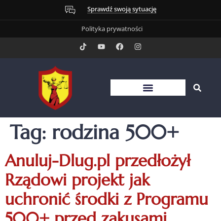
Sprawdź swoją sytuację
Polityka prywatności
Tag:
rodzina 500+
Anuluj-Dlug.pl przedłożył
Rządowi projekt jak
uchronić środki z Programu
500+ przed zakusami