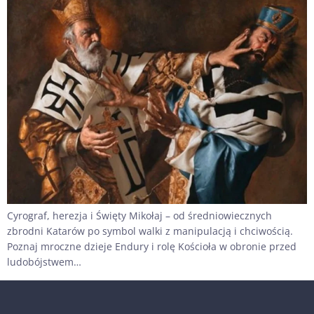
Cyrograf, herezja i Święty Mikołaj – od średniowiecznych
zbrodni Katarów po symbol walki z manipulacją i chciwością.
Poznaj mroczne dzieje Endury i rolę Kościoła w obronie przed
ludobójstwem…