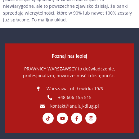
niewiarygodne, ale to powszechne zjawisko dzisiaj, że banki
sprzedają wierzytelności, które w 90% lub nawet 100% zostały
już spłacone. To mafijny układ.
Poznaj nas lepiej
PRAWNICY WARSZAWSCY to doświadczenie,
profesjonalizm, nowoczesność i dostępność.
Warszawa, ul. Łowicka 19/6
+48 606 155 515
kontakt@anuluj-dlug.pl