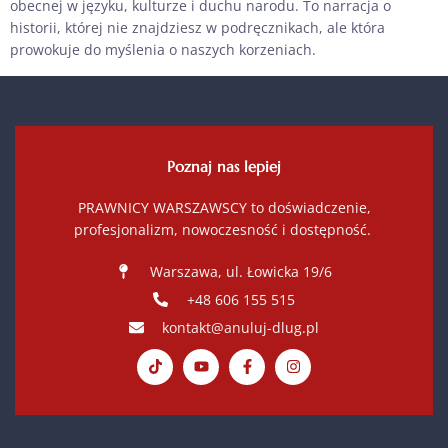
obecnej w języku, kulturze i duchu narodu. To narracja o
historii, której nie znajdziesz w podręcznikach, ale która
prowokuje do myślenia o naszych korzeniach.
Poznaj nas lepiej
PRAWNICY WARSZAWSCY to doświadczenie,
profesjonalizm, nowoczesność i dostępność.
Warszawa, ul. Łowicka 19/6
+48 606 155 515
kontakt@anuluj-dlug.pl