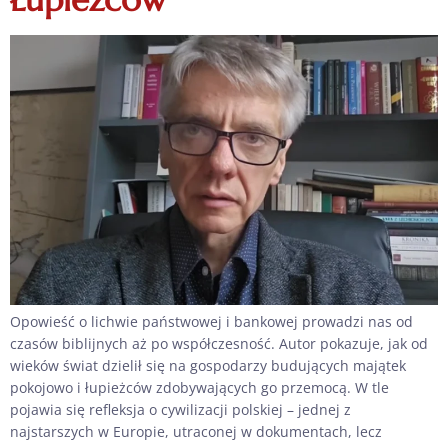
Opowieść o lichwie państwowej i bankowej prowadzi nas od
czasów biblijnych aż po współczesność. Autor pokazuje, jak od
wieków świat dzielił się na gospodarzy budujących majątek
pokojowo i łupieżców zdobywających go przemocą. W tle
pojawia się refleksja o cywilizacji polskiej – jednej z
najstarszych w Europie, utraconej w dokumentach, lecz