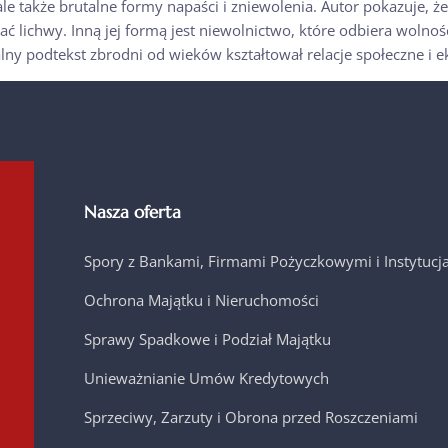
le także brutalne formy napaści i zniewolenia. Autor pokazuje, ż
tać lichwy. Inną jej formą jest niewolnictwo, które odbiera wolnoś
alny podtekst zbrodni od wieków kształtował relacje społeczne i 
Nasza oferta
Spory z Bankami, Firmami Pożyczkowymi i Instytuc
Ochrona Majątku i Nieruchomości
Sprawy Spadkowe i Podział Majątku
Unieważnianie Umów Kredytowych
Sprzeciwy, Zarzuty i Obrona przed Roszczeniami