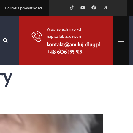
Polityka prywatności
W sprawach nagłych
napisz lub zadzwoń
kontakt@anuluj-dlug.pl
+48 606 155 515
ry