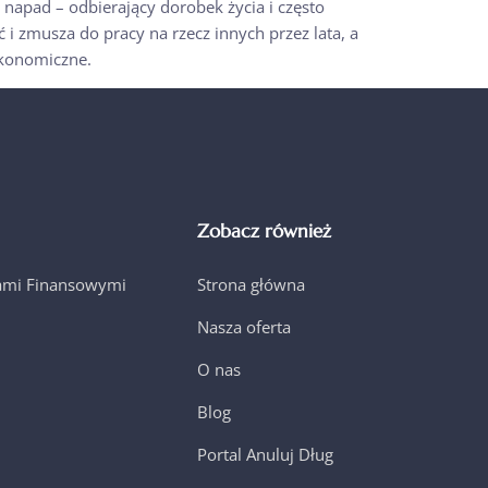
e napad – odbierający dorobek życia i często
ć i zmusza do pracy na rzecz innych przez lata, a
ekonomiczne.
Zobacz również
jami Finansowymi
Strona główna
Nasza oferta
O nas
Blog
Portal Anuluj Dług