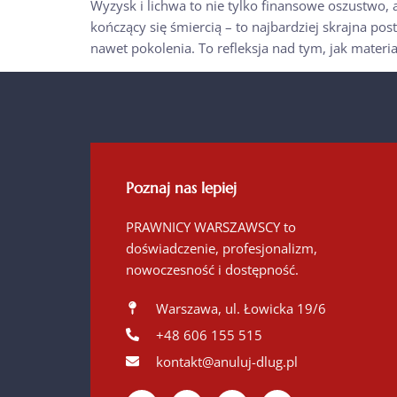
Wyzysk i lichwa to nie tylko finansowe oszustwo, a
kończący się śmiercią – to najbardziej skrajna pos
nawet pokolenia. To refleksja nad tym, jak materi
Poznaj nas lepiej
PRAWNICY WARSZAWSCY to
doświadczenie, profesjonalizm,
nowoczesność i dostępność.
Warszawa, ul. Łowicka 19/6
+48 606 155 515
kontakt@anuluj-dlug.pl