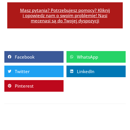
Masz pytania? Potrzebujesz pomocy? Kliknij
i opowiedz nam o swoim problemie! Nasi
mecenasi są do Twojej dyspozycji
Facebook
WhatsApp
Twitter
LinkedIn
Pinterest