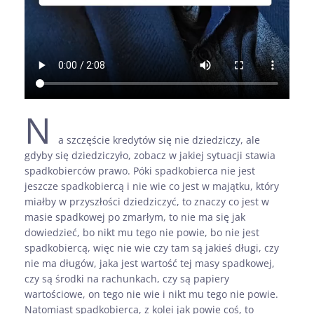
N
a szczęście kredytów się nie dziedziczy, ale
gdyby się dziedziczyło, zobacz w jakiej sytuacji stawia
spadkobierców prawo. Póki spadkobierca nie jest
jeszcze spadkobiercą i nie wie co jest w majątku, który
miałby w przyszłości dziedziczyć, to znaczy co jest w
masie spadkowej po zmarłym, to nie ma się jak
dowiedzieć, bo nikt mu tego nie powie, bo nie jest
spadkobiercą, więc nie wie czy tam są jakieś długi, czy
nie ma długów, jaka jest wartość tej masy spadkowej,
czy są środki na rachunkach, czy są papiery
wartościowe, on tego nie wie i nikt mu tego nie powie.
Natomiast spadkobierca, z kolei jak powie coś, to