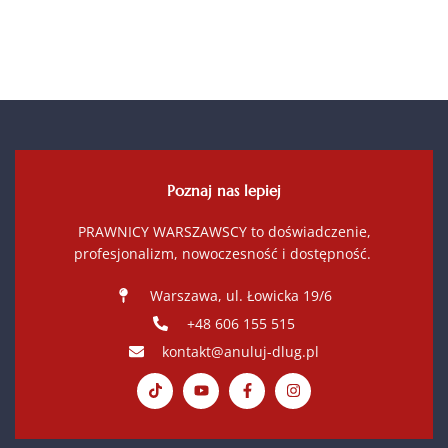
Poznaj nas lepiej
PRAWNICY WARSZAWSCY to doświadczenie,
profesjonalizm, nowoczesność i dostępność.
Warszawa, ul. Łowicka 19/6
+48 606 155 515
kontakt@anuluj-dlug.pl