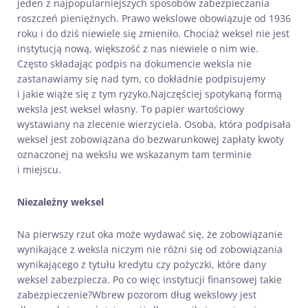
jeden z najpopularniejszych sposobów zabezpieczania
roszczeń pieniężnych. Prawo wekslowe obowiązuje od 1936
roku i do dziś niewiele się zmieniło. Chociaż weksel nie jest
instytucją nową, większość z nas niewiele o nim wie.
Często składając podpis na dokumencie weksla nie
zastanawiamy się nad tym, co dokładnie podpisujemy
i jakie wiąże się z tym ryzyko.Najczęściej spotykaną formą
weksla jest weksel własny. To papier wartościowy
wystawiany na zlecenie wierzyciela. Osoba, która podpisała
weksel jest zobowiązana do bezwarunkowej zapłaty kwoty
oznaczonej na wekslu we wskazanym tam terminie
i miejscu.
Niezależny weksel
Na pierwszy rzut oka może wydawać się, że zobowiązanie
wynikające z weksla niczym nie różni się od zobowiązania
wynikającego z tytułu kredytu czy pożyczki, które dany
weksel zabezpiecza. Po co więc instytucji finansowej takie
zabezpieczenie?Wbrew pozorom dług wekslowy jest