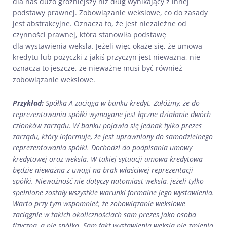
dla nas dużo groźniejszy niż dług wynikający z innej
podstawy prawnej. Zobowiązanie wekslowe, co do zasady
jest abstrakcyjne. Oznacza to, że jest niezależne od
czynności prawnej, która stanowiła podstawę
dla wystawienia weksla. Jeżeli więc okaże się, że umowa
kredytu lub pożyczki z jakiś przyczyn jest nieważna, nie
oznacza to jeszcze, że nieważne musi być również
zobowiązanie wekslowe.
Przykład:
Spółka A zaciąga w banku kredyt. Załóżmy, że do
reprezentowania spółki wymagane jest łączne działanie dwóch
członków zarządu. W banku pojawia się jednak tylko prezes
zarządu, który informuje, że jest uprawniony do samodzielnego
reprezentowania spółki. Dochodzi do podpisania umowy
kredytowej oraz weksla. W takiej sytuacji umowa kredytowa
będzie nieważna z uwagi na brak właściwej reprezentacji
spółki. Nieważność nie dotyczy natomiast weksla, jeżeli tylko
spełnione zostały wszystkie warunki formalne jego wystawienia.
Warto przy tym wspomnieć, że zobowiązanie wekslowe
zaciągnie w takich okolicznościach sam prezes jako osoba
fizyczna, a nie spółka. Sam fakt wystawienia weksla nie zmienia