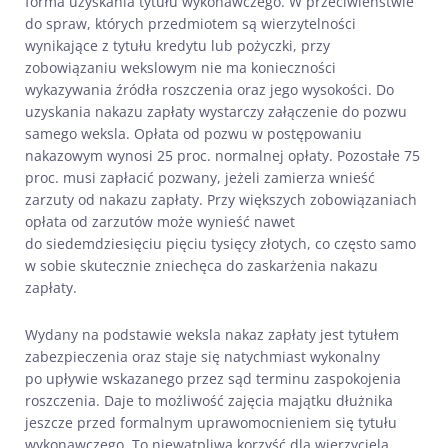
forma uzyskania tytułu wykonawczego. W przeciwieństwie
do spraw, których przedmiotem są wierzytelności
wynikające z tytułu kredytu lub pożyczki, przy
zobowiązaniu wekslowym nie ma konieczności
wykazywania źródła roszczenia oraz jego wysokości. Do
uzyskania nakazu zapłaty wystarczy załączenie do pozwu
samego weksla. Opłata od pozwu w postępowaniu
nakazowym wynosi 25 proc. normalnej opłaty. Pozostałe 75
proc. musi zapłacić pozwany, jeżeli zamierza wnieść
zarzuty od nakazu zapłaty. Przy większych zobowiązaniach
opłata od zarzutów może wynieść nawet
do siedemdziesięciu pięciu tysięcy złotych, co często samo
w sobie skutecznie zniechęca do zaskarżenia nakazu
zapłaty.
Wydany na podstawie weksla nakaz zapłaty jest tytułem
zabezpieczenia oraz staje się natychmiast wykonalny
po upływie wskazanego przez sąd terminu zaspokojenia
roszczenia. Daje to możliwość zajęcia majątku dłużnika
jeszcze przed formalnym uprawomocnieniem się tytułu
wykonawczego. To niewątpliwa korzyść dla wierzyciela.