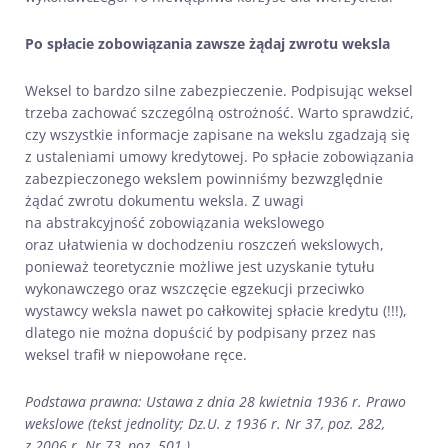
Po spłacie zobowiązania zawsze żądaj zwrotu weksla
Weksel to bardzo silne zabezpieczenie. Podpisując weksel
trzeba zachować szczególną ostrożność. Warto sprawdzić,
czy wszystkie informacje zapisane na wekslu zgadzają się
z ustaleniami umowy kredytowej. Po spłacie zobowiązania
zabezpieczonego wekslem powinniśmy bezwzględnie
żądać zwrotu dokumentu weksla. Z uwagi
na abstrakcyjność zobowiązania wekslowego
oraz ułatwienia w dochodzeniu roszczeń wekslowych,
ponieważ teoretycznie możliwe jest uzyskanie tytułu
wykonawczego oraz wszczęcie egzekucji przeciwko
wystawcy weksla nawet po całkowitej spłacie kredytu (!!!),
dlatego nie można dopuścić by podpisany przez nas
weksel trafił w niepowołane ręce.
Podstawa prawna: Ustawa z dnia 28 kwietnia 1936 r. Prawo
wekslowe (tekst jednolity; Dz.U. z 1936 r. Nr 37, poz. 282,
z 2006 r. Nr 73, poz. 501.)