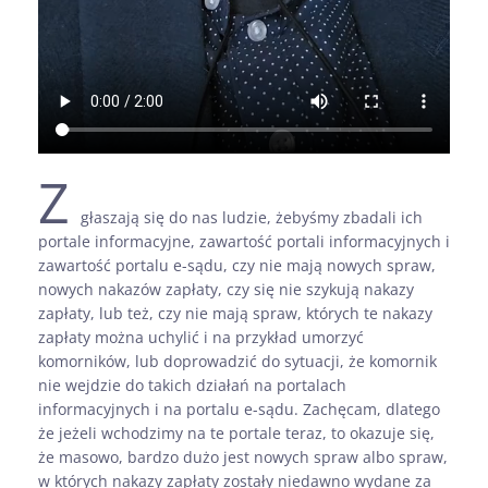
Z
głaszają się do nas ludzie, żebyśmy zbadali ich
portale informacyjne, zawartość portali informacyjnych i
zawartość portalu e-sądu, czy nie mają nowych spraw,
nowych nakazów zapłaty, czy się nie szykują nakazy
zapłaty, lub też, czy nie mają spraw, których te nakazy
zapłaty można uchylić i na przykład umorzyć
komorników, lub doprowadzić do sytuacji, że komornik
nie wejdzie do takich działań na portalach
informacyjnych i na portalu e-sądu. Zachęcam, dlatego
że jeżeli wchodzimy na te portale teraz, to okazuje się,
że masowo, bardzo dużo jest nowych spraw albo spraw,
w których nakazy zapłaty zostały niedawno wydane za