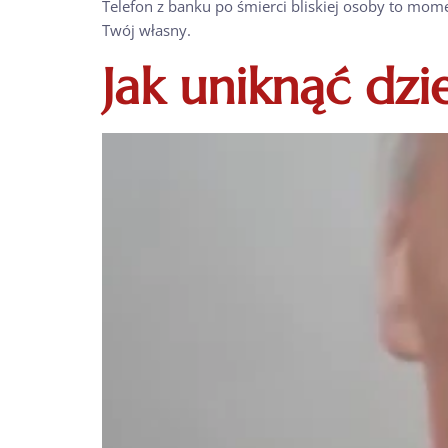
Telefon z banku po śmierci bliskiej osoby to mom
Twój własny.
Jak uniknąć dz