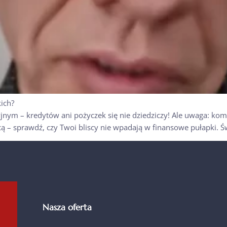
ich?
yjnym – kredytów ani pożyczek się nie dziedziczy! Ale uwaga: k
ą – sprawdź, czy Twoi bliscy nie wpadają w finansowe pułapki. Św
Nasza oferta