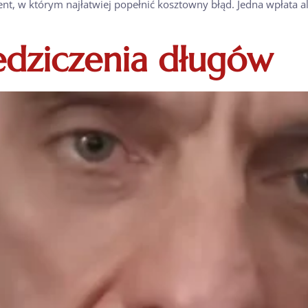
ent, w którym najłatwiej popełnić kosztowny błąd. Jedna wpłata 
iedziczenia długów