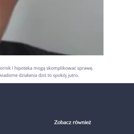
omornik i hipoteka mogą skomplikować sprawę.
iadome działania dziś to spokój jutro.
Zobacz również