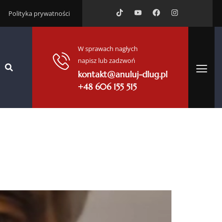
Polityka prywatności
W sprawach nagłych
napisz lub zadzwoń
kontakt@anuluj-dlug.pl
+48 606 155 515