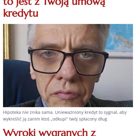
to jest z Twoją umową
kredytu
Hipoteka nie znika sama. Unieważniony kredyt to sygnał, aby
wykreślić ją zanim ktoś „odkupi” twój spłacony dług
Wyroki wygranych z