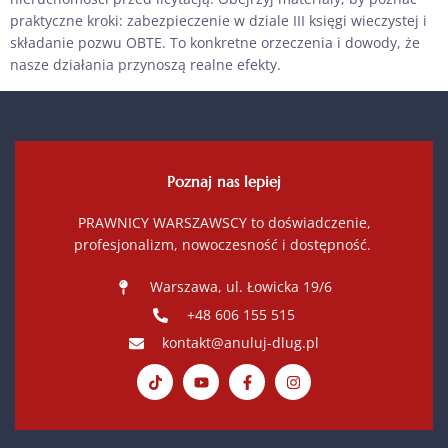
praktyczne kroki: zabezpieczenie w dziale III księgi wieczystej i
składanie pozwu OBTE. To konkretne orzeczenia i dowody, że
nasze działania przynoszą realne efekty.
Poznaj nas lepiej
PRAWNICY WARSZAWSCY to doświadczenie,
profesjonalizm, nowoczesność i dostępność.
Warszawa, ul. Łowicka 19/6
+48 606 155 515
kontakt@anuluj-dlug.pl